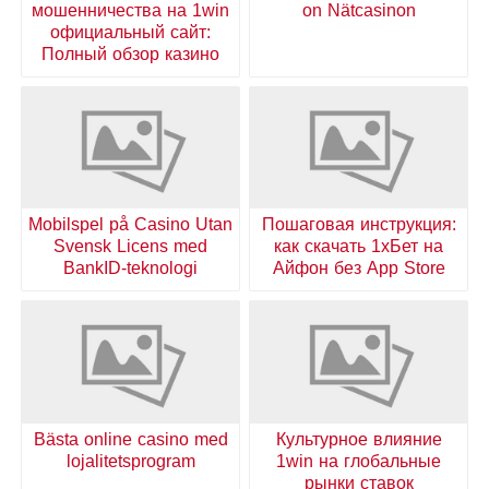
мошенничества на 1win
on Nätcasinon
официальный сайт:
Полный обзор казино
Mobilspel på Casino Utan
Пошаговая инструкция:
Svensk Licens med
как скачать 1хБет на
BankID-teknologi
Айфон без App Store
Bästa online casino med
Культурное влияние
lojalitetsprogram
1win на глобальные
рынки ставок