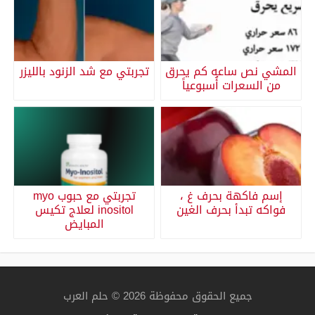
المشي نص ساعه كم يحرق
تجربتي مع شد الزنود بالليزر
من السعرات أُسبوعياً
إسم فاكهة بحرف غ ،
تجربتي مع حبوب myo
فواكه تبدأ بحرف الغين
inositol لعلاج تكيس
المبايض
جميع الحقوق محفوظة 2026 © حلم العرب