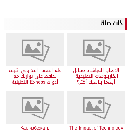
ذات صلة
الالعاب المباشرة مقابل
علم النفس التداولي: كيف
الكازينوهات التقليدية:
تحافظ على توازنك مع
أيهما يناسبك أكثر؟
أدوات Exness التحليلية
Как избежать
The Impact of Technology