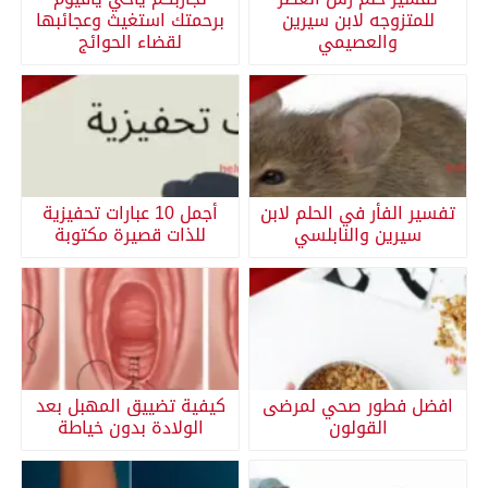
للمتزوجه لابن سيرين
برحمتك استغيث وعجائبها
والعصيمي
لقضاء الحوائج
تفسير الفأر في الحلم لابن
أجمل 10 عبارات تحفيزية
سيرين والنابلسي
للذات قصيرة مكتوبة
افضل فطور صحي لمرضى
كيفية تضييق المهبل بعد
القولون
الولادة بدون خياطة