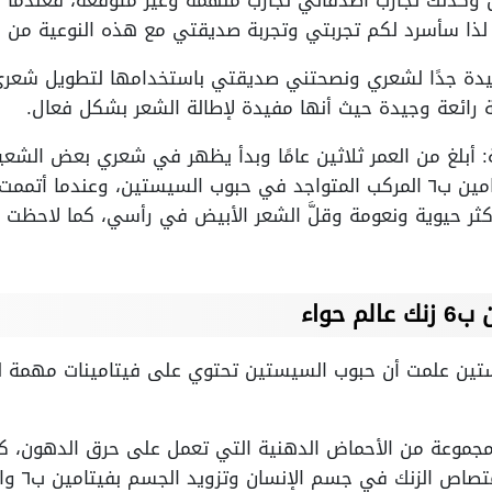
 لذا سأسرد لكم تجربتي وتجربة صديقتي مع هذه النوعية من ا
يدة جدًا لشعري ونصحتني صديقتي باستخدامها لتطويل شعري
جة رائعة وجيدة حيث أنها مفيدة لإطالة الشعر بشكل فعال.
أبلغ من العمر ثلاثين عامًا وبدأ يظهر في شعري بعض الشعير
للطبيب نصحني بالتركيز على فيتامين ب٦ المركب المتواجد في حبوب السيستين، و
ثر حيوية ونعومة وقلَّ الشعر الأبيض في رأسي، كما لاحظت أ
حواء
تين علمت أن حبوب السيستين تحتوي على فيتامينات مهمة ل
جموعة من الأحماض الدهنية التي تعمل على حرق الدهون، كما
 الزنك في جسم الإنسان وتزويد الجسم بفيتامين ب٦ والزنك.