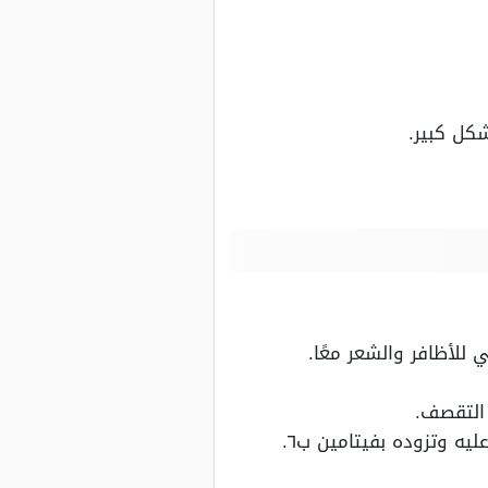
كل كبير.
 التقصف.
يه وتزوده بفيتامين ب٦.