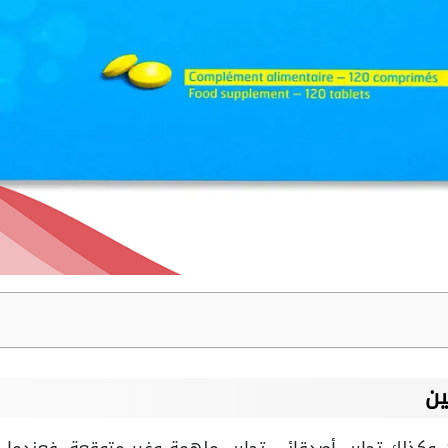
ين
وكذلك تجارب أصدقائي تجارب ملهمة وغير متوقعة، فعندما سأل