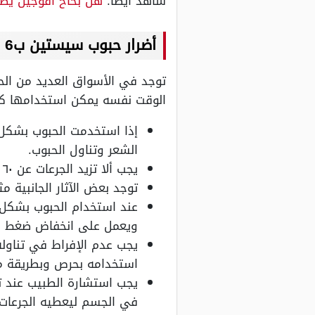
شاهد أيضًا:
هل بخاخ افوجين يط
أضرار حبوب سيستين ب6 زنك للشعر
توجد في الأسواق العديد من ال
الوقت نفسه يمكن استخدامها كع
إذا استخدمت الحبوب بشكل 
الشعر وتناول الحبوب.
يجب ألا تزيد الجرعات عن ٦٠ مللي جرام كجرعة يومية حتى تتجنب المشاكل التي تحدث نتيجة زيادة نسبة الزنك في الجسم.
توجد بعض الآثار الجانبية 
عند استخدام الحبوب بشكل 
ويعمل على انخفاض ضغط ال
يجب عدم الإفراط في تناوله
استخدامه بحرص وبطريقة مت
يجب استشارة الطبيب عند تن
في الجسم ليعطيه الجرعات 