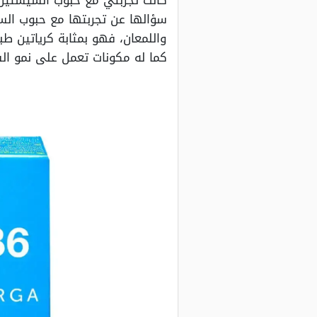
كانت تجربتي مع حبوب السيستين 
واللمعان، فهو بمثابة كرياتين ط
كما له مكونات تعمل على نمو ا