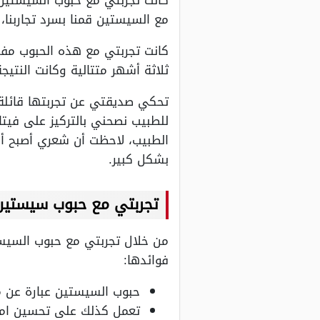
مع السيستين قمنا بسرد تجاربنا،
كانت تجربتي مع هذه الحبوب مف
ثلاثة أشهر متتالية وكانت النتي
تحكي صديقتي عن تجربتها قائلة: 
الطبيب، لاحظت أن شعري أصبح أك
بشكل كبير.
تجربتي مع حبوب سيستين ب6 زنك عالم 
من خلال تجربتي مع حبوب السيس
فوائدها:
حبوب السيستين عبارة عن م
تعمل كذلك على تحسين امتصاص