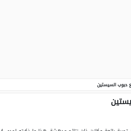
ع حبوب السيستين
يستين