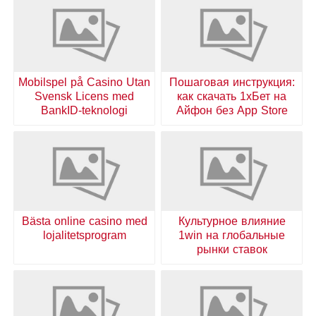
Mobilspel på Casino Utan
Пошаговая инструкция:
Svensk Licens med
как скачать 1хБет на
BankID-teknologi
Айфон без App Store
Bästa online casino med
Культурное влияние
lojalitetsprogram
1win на глобальные
рынки ставок