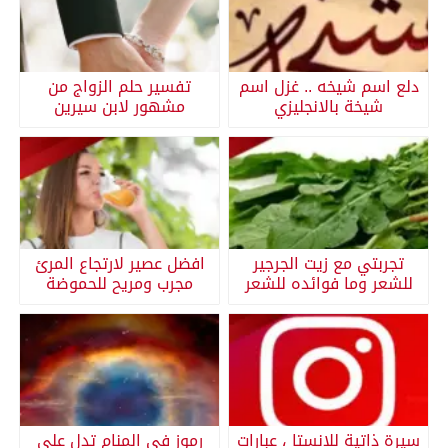
دلع اسم شيخه .. غزل اسم
تفسير حلم الزواج من
شيخة بالانجليزي
مشهور لابن سيرين
تجربتي مع زيت الجرجير
افضل عصير لارتجاع المرئ
للشعر وما فوائده للشعر
مجرب ومريح للحموضة
سيرة ذاتية للانستا ، عبارات
رموز في المنام تدل على