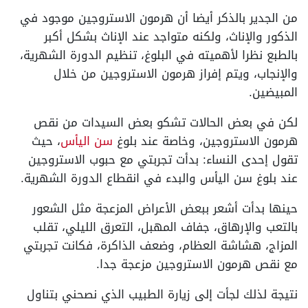
من الجدير بالذكر أيضا أن هرمون الاستروجين موجود في
الذكور والإناث، ولكنه متواجد عند الإناث بشكل أكبر
بالطبع نظرا لأهميته في البلوغ، تنظيم الدورة الشهرية،
والإنجاب، ويتم إفراز هرمون الاستروجين من خلال
المبيضين.
لكن في بعض الحالات تشكو بعض السيدات من نقص
هرمون الاستروجين، وخاصة عند بلوغ
سن اليأس
، حيث
تقول إحدى النساء: بدأت تجربتي مع حبوب الاستروجين
عند بلوغ سن اليأس والبدء في انقطاع الدورة الشهرية.
حينها بدأت أشعر ببعض الأعراض المزعجة مثل الشعور
بالتعب والإرهاق، جفاف المهبل، التعرق الليلي، تقلب
المزاج، هشاشة العظام، وضعف الذاكرة، فكانت تجربتي
مع نقص هرمون الاستروجين مزعجة جدا.
نتيجة لذلك لجأت إلى زيارة الطبيب الذي نصحني بتناول