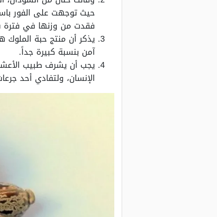
حيث توجهت على الفور باست
فقدت من وزنها في فترة شهرين ما يقرب من 10 كيلو جرام و
يذكر أن منتج حبة الملوك 
آمن بنسبة كبيرة جداً.
يجب أن يشرف طبيب الأعشا
الإنسان، ولتفادي أحد جرع