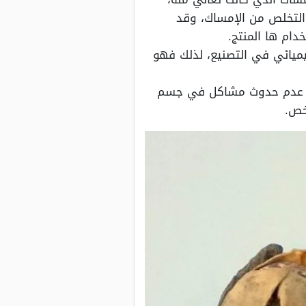
التخلص من الإمساك، وقد
يميائي في التصنيع، لذلك فهو
أجل عدم حدوث مشاكل في جسم
خص.