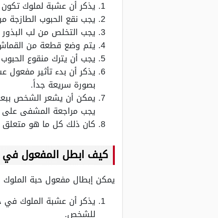
يذكر أن عشبة لملوك تكون
يجب نقع الحبوب الطازجة من
يجب التخلص من لب البذور ق
يتم وضع قطعة من القماش 
يجب أن يترك منقوع الحبوب 
بصورة سريعة جداً.
يمكن أن يشعر الشخص ببعض 
يجب مراجعة المشفى على ال
كان ذلك كل ما هو متعلق ب
كيف ابطل المفعول في ت
يمكن إبطال مفعول حبة الملوك ب
يذكر أن عشبة الملوك في ح
للشخص.