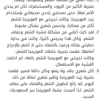
بتجربة الكثير من الزيوت والمستحضرات لكن لم يجدي
الأمر نفعًا، حتى نصحتني إحدى صديقاتي بإستخدام
زيت المورينجا، وكانت تجربتي مع المورينجا للشعر
أكثر من ممتازة، وتحسن شعري بشكل ملحوظ.
لقد كنت أعاني من مشكلة قشرة الشعر وجفاف
الشعر، وكان هذا يحرجني كثيرًا، وكنت في بداية
خطبتي بفتاة ورغبت بالشفاء حتى لا أشعر بالإحراج
أمامها، فقمت بتجربة خلطات المورينجا للشعر،
وكانت تجربتي مع المورينجا للشعر رائعة، ثم اختفت
القشرة مع الاستعمال.
كان شعري جاف ولا ينمو وكان دائمًا قصير، فقمت
بتجربة زيت المورينجا وتغير شعري تمامًا من ذلك
اليوم، إنه رائع لتطويل الشعر والقضاء على جفاف
الشعر، لذا أصبحت عشبة المورينجا سر السعوديات
الجديد.