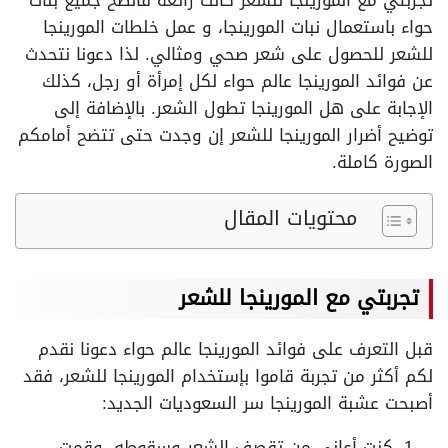
تجربتي مع المورينجا للشعر كانت رائعة فأنصح جميع بنات
حواء باستعمال نبات المورينجا، و عمل خلطات المورينجا
للشعر للحصول على شعر صحي ومثالي. لذا دعونا نتحدث
عن فوائد المورينجا عالم حواء لكل إمرأة أو رجل، كذلك
الإجابة على هل المورينجا تطول الشعر. بالإضافة إلى
توضيح أضرار المورينجا للشعر إن وجدت حتى تتضح أمامكم
الصورة كاملة.
محتويات المقال
تجربتي مع المورينجا للشعر
قبل التعرف على فوائد المورينجا عالم حواء دعونا نقدم
لكم أكثر من تجربة قاموا بإستخدام المورينجا للشعر، فقد
أصبحت عشبة المورينجا سر السعوديات الجديد:
كنت أعاني من تقصف الشعر وسقوطه، وقمت