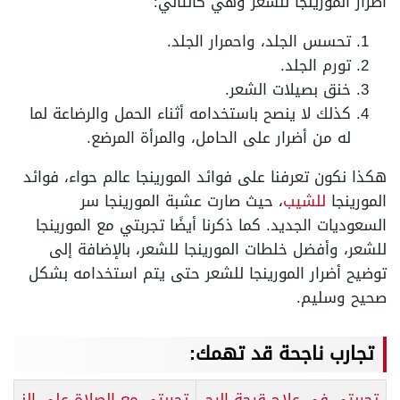
أضرار المورينجا للشعر وهي كالتالي:
تحسس الجلد، واحمرار الجلد.
تورم الجلد.
خنق بصيلات الشعر.
كذلك لا ينصح باستخدامه أثناء الحمل والرضاعة لما
له من أضرار على الحامل، والمرأة المرضع.
هكذا نكون تعرفنا على فوائد المورينجا عالم حواء، فوائد
المورينجا
للشيب
، حيث صارت عشبة المورينجا سر
السعوديات الجديد. كما ذكرنا أيضًا تجربتي مع المورينجا
للشعر، وأفضل خلطات المورينجا للشعر، بالإضافة إلى
توضيح أضرار المورينجا للشعر حتى يتم استخدامه بشكل
صحيح وسليم.
تجارب ناجحة قد تهمك:
تجربتي في علاج قرحة الرح
تجربتي مع الصلاة على الن