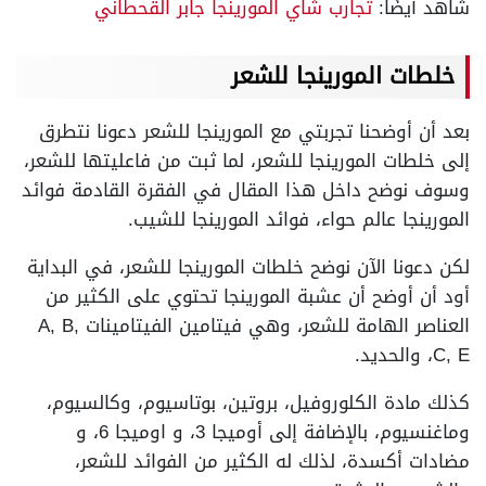
شاهد أيضًا:
تجارب شاي المورينجا جابر القحطاني
خلطات المورينجا للشعر
بعد أن أوضحنا تجربتي مع المورينجا للشعر دعونا نتطرق
إلى خلطات المورينجا للشعر، لما ثبت من فاعليتها للشعر،
وسوف نوضح داخل هذا المقال في الفقرة القادمة فوائد
المورينجا عالم حواء، فوائد المورينجا للشيب.
لكن دعونا الآن نوضح خلطات المورينجا للشعر، في البداية
أود أن أوضح أن عشبة المورينجا تحتوي على الكثير من
العناصر الهامة للشعر، وهي فيتامين الفيتامينات A, B,
C, E، والحديد.
كذلك مادة الكلوروفيل، بروتين، بوتاسيوم، وكالسيوم،
وماغنسيوم، بالإضافة إلى أوميجا 3، و اوميجا 6، و
مضادات أكسدة، لذلك له الكثير من الفوائد للشعر،