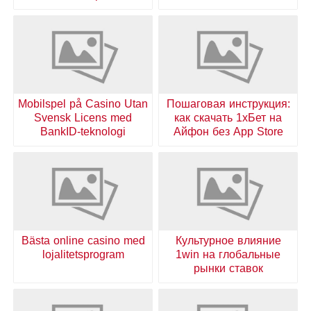
Mobilspel på Casino Utan
Пошаговая инструкция:
Svensk Licens med
как скачать 1хБет на
BankID-teknologi
Айфон без App Store
Bästa online casino med
Культурное влияние
lojalitetsprogram
1win на глобальные
рынки ставок