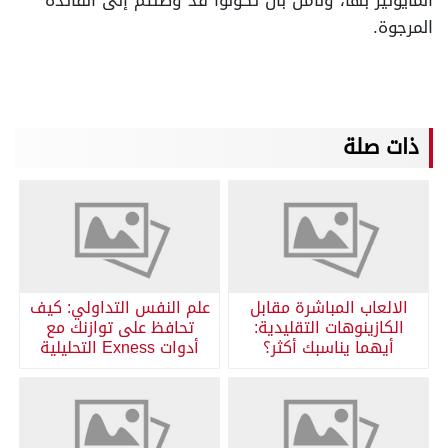
المايونيز بها، ونأمل بأن تكونوا قد وصلتم إلى الفائدة
المرجوة.
ذات صلة
الالعاب المباشرة مقابل
علم النفس التداولي: كيف
الكازينوهات التقليدية:
تحافظ على توازنك مع
أيهما يناسبك أكثر؟
أدوات Exness التحليلية