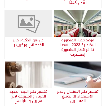
العمل 1446
موعد قطار المنصورة
من هو الدكتور جابر
اسكندرية 2023 | أسعار
القحطاني ويكيبيديا
تذاكر قطار المنصورة
إسكندرية
تفسير حلم الامتحان وعدم
تفسير حلم البيت الجديد
الاستعداد له لجميع
للعزباء والمتزوجة لابن
المفسرين
سيرين والنابلسي