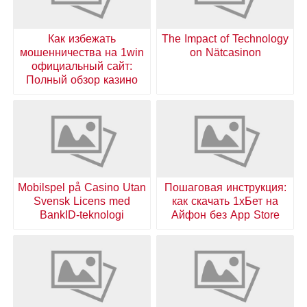
Как избежать
The Impact of Technology
мошенничества на 1win
on Nätcasinon
официальный сайт:
Полный обзор казино
Mobilspel på Casino Utan
Пошаговая инструкция:
Svensk Licens med
как скачать 1хБет на
BankID-teknologi
Айфон без App Store