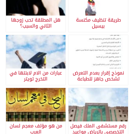
طريقة تنظيف مكنسة
هل المطلقة تحب زوجها
بيسيل
الثاني والسبب؟
نموذج إقرار بعدم التعرض
عبارات من الام لابنتها في
لشخص جاهز للطباعة
التخرج تويتر
رقم مستشفى الملك فيصل
من هو مؤلف معجم لسان
التخصصي بالرياض مواعيد
العرب