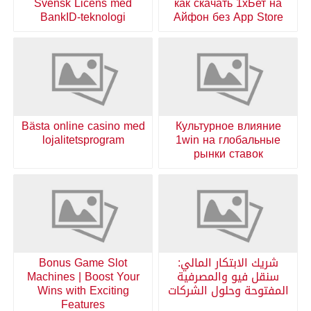
Svensk Licens med
как скачать 1хБет на
BankID-teknologi
Айфон без App Store
Bästa online casino med
Культурное влияние
lojalitetsprogram
1win на глобальные
рынки ставок
شريك الابتكار المالي:
Bonus Game Slot
سنقل فيو والمصرفية
Machines | Boost Your
المفتوحة وحلول الشركات
Wins with Exciting
Features