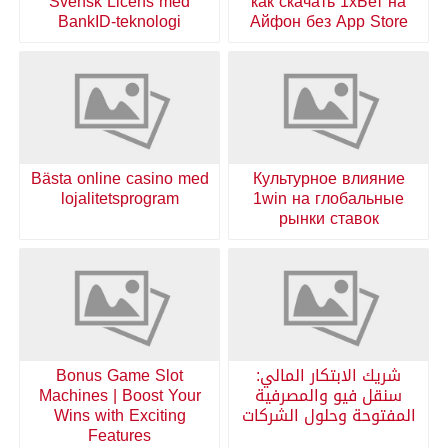
Svensk Licens med
как скачать 1хБет на
BankID-teknologi
Айфон без App Store
Bästa online casino med
Культурное влияние
lojalitetsprogram
1win на глобальные
рынки ставок
شريك الابتكار المالي:
Bonus Game Slot
سنقل فيو والمصرفية
Machines | Boost Your
المفتوحة وحلول الشركات
Wins with Exciting
Features