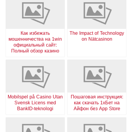
Как избежать
The Impact of Technology
мошенничества на 1win
on Nätcasinon
официальный сайт:
Полный обзор казино
Mobilspel på Casino Utan
Пошаговая инструкция:
Svensk Licens med
как скачать 1хБет на
BankID-teknologi
Айфон без App Store