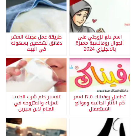
اسم دلع لزوجتي على
طريقة عمل عجينة العشر
الجوال رومانسية مميزة
دقائق لشخصين بسهوله
بالانجليزي 2024
في البيت
تحاميل روفيناك ١٢.٥ لعمر
تفسير حلم شرب الحليب
كم الآثار الجانبية وموانع
للعزباء والمتزوجة في
الاستعمال
المنام لابن سيرين