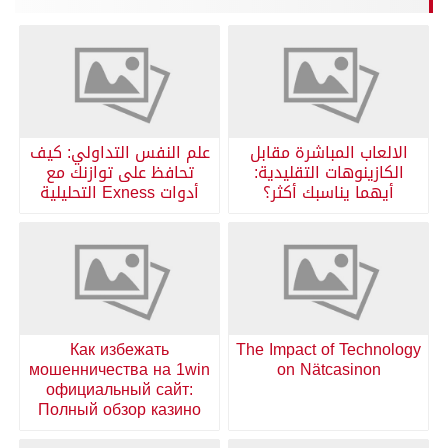
الالعاب المباشرة مقابل
علم النفس التداولي: كيف
الكازينوهات التقليدية:
تحافظ على توازنك مع
أيهما يناسبك أكثر؟
أدوات Exness التحليلية
Как избежать
The Impact of Technology
мошенничества на 1win
on Nätcasinon
официальный сайт:
Полный обзор казино