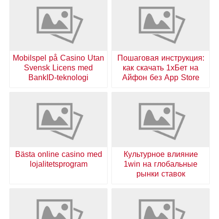
Mobilspel på Casino Utan
Пошаговая инструкция:
Svensk Licens med
как скачать 1хБет на
BankID-teknologi
Айфон без App Store
Bästa online casino med
Культурное влияние
lojalitetsprogram
1win на глобальные
рынки ставок