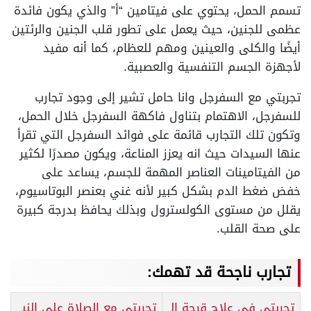
تسمم الحمل، يحتوي على فيتامين “أ” والذي يكون فائدة
عظمى للجنين، حيث يعمل على تطور قلب الجنين والرئتين
أيضًا والكلى والعينين ومهم للعظام، كما أنه مفيد
لأجهزة الجسم التنفسية والعصبية.
تجربتي مع السفرجل وانا حامل تشير إلى وجود تجارب
للسفرجل، الاهتمام بتناول فاكهة السفرجل خلال الحمل،
وتكون تلك التجارب قائمة على فوائد السفرجل التي تقرأ
عنها السيدات حيث انه يعزز المناعة، ويكون مصدرًا لكثير
من الفيتامينات العناصر المهمة للجسم، يساعد على
خفض ضغط الدم بشكل كبير لأنه غني بعنصر البوتاسيوم،
يقلل من مستوى الكولسترول وبذلك يحافظ بدرجة كبيرة
على صحة القلب.
تجارب ناجحة قد تهمك:
تجربتي في علاج قرحة ال
تجربتي مع الصلاة على النب