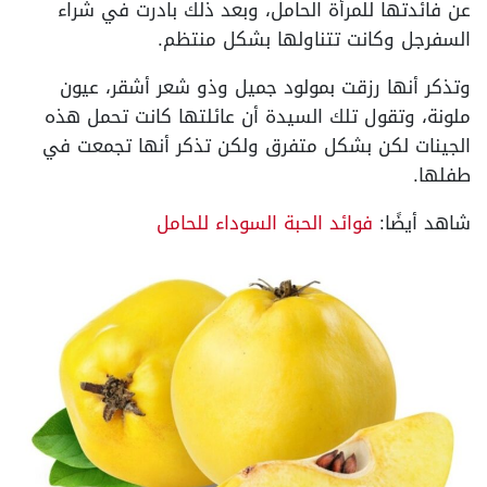
عن فائدتها للمرأة الحامل، وبعد ذلك بادرت في شراء
السفرجل وكانت تتناولها بشكل منتظم.
وتذكر أنها رزقت بمولود جميل وذو شعر أشقر، عيون
ملونة، وتقول تلك السيدة أن عائلتها كانت تحمل هذه
الجينات لكن بشكل متفرق ولكن تذكر أنها تجمعت في
طفلها.
شاهد أيضًا:
فوائد الحبة السوداء للحامل