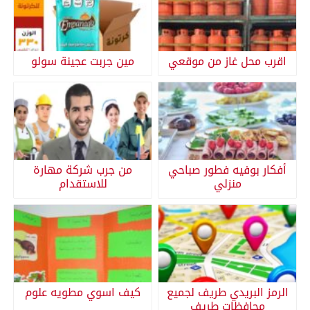
اقرب محل غاز من موقعي
مين جربت عجينة سولو
أفكار بوفيه فطور صباحي
من جرب شركة مهارة
منزلي
للاستقدام
الرمز البريدي طريف لجميع
كيف اسوي مطويه علوم
محافظات طريف