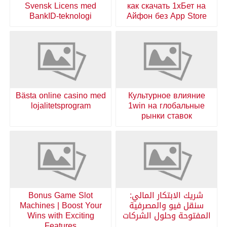
Svensk Licens med
как скачать 1хБет на
BankID-teknologi
Айфон без App Store
Bästa online casino med
Культурное влияние
lojalitetsprogram
1win на глобальные
рынки ставок
شريك الابتكار المالي:
Bonus Game Slot
سنقل فيو والمصرفية
Machines | Boost Your
المفتوحة وحلول الشركات
Wins with Exciting
Features