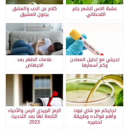
عشبة الاس للشعر جابر
كلام عن الحب والعشق
القحطاني
بجنون للعشيق
تجربتي مع تحليل المعادن
علامات الطهر بعد
وكم أسعارها
الاجهاض
تجاربكم مع شاي نبوت
الرمز البريدي الرس والأحياء
وأهم فوائده وطريقة
التابعة لها بعد التحديث
تحضيره
2023