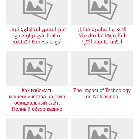
الالعاب المباشرة مقابل
علم النفس التداولي: كيف
الكازينوهات التقليدية:
تحافظ على توازنك مع
أيهما يناسبك أكثر؟
أدوات Exness التحليلية
Как избежать
The Impact of Technology
мошенничества на 1win
on Nätcasinon
официальный сайт:
Полный обзор казино