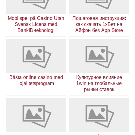
Mobilspel på Casino Utan
Пошаговая инструкция:
Svensk Licens med
как скачать 1хБет на
BankID-teknologi
Айфон без App Store
Bästa online casino med
Культурное влияние
lojalitetsprogram
1win на глобальные
рынки ставок