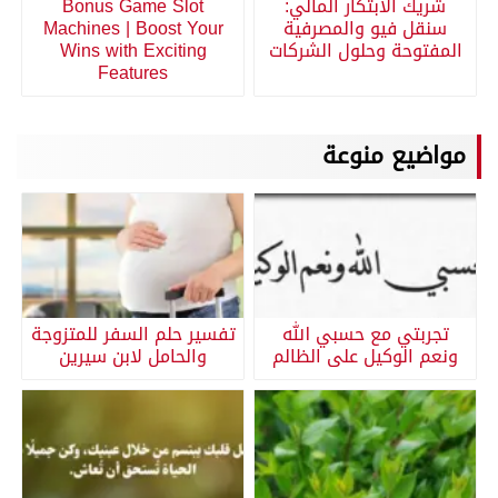
شريك الابتكار المالي:
Bonus Game Slot
سنقل فيو والمصرفية
Machines | Boost Your
المفتوحة وحلول الشركات
Wins with Exciting
Features
مواضيع منوعة
تجربتي مع حسبي الله
تفسير حلم السفر للمتزوجة
ونعم الوكيل على الظالم
والحامل لابن سيرين