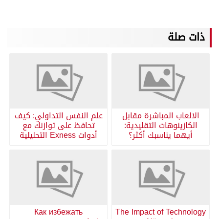
ذات صلة
الالعاب المباشرة مقابل
علم النفس التداولي: كيف
الكازينوهات التقليدية:
تحافظ على توازنك مع
أيهما يناسبك أكثر؟
أدوات Exness التحليلية
Как избежать
The Impact of Technology