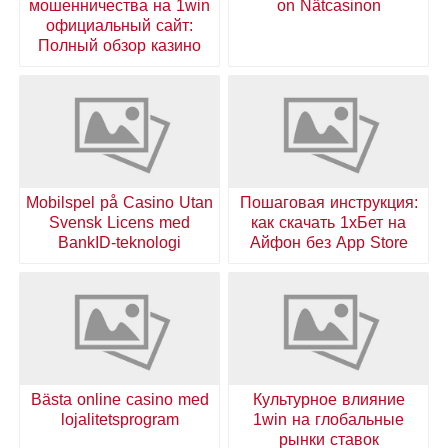
мошенничества на 1win
on Nätcasinon
официальный сайт:
Полный обзор казино
Mobilspel på Casino Utan
Пошаговая инструкция:
Svensk Licens med
как скачать 1хБет на
BankID-teknologi
Айфон без App Store
Bästa online casino med
Культурное влияние
lojalitetsprogram
1win на глобальные
рынки ставок