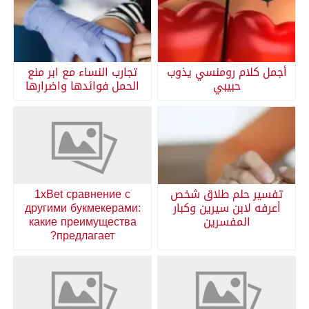
أجمل كلام رومنسي يذوب
تجارب النساء مع ابر منع
حبيبي
الحمل فوائدها واضرارها
تفسير حلم طلاق شخص
1xBet сравнение с
أعرفه لابن سيرين وكبار
другими букмекерами:
المفسرين
какие преимущества
предлагает?