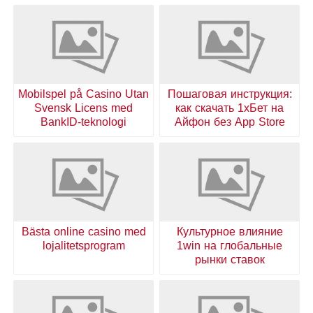
Mobilspel på Casino Utan
Пошаговая инструкция:
Svensk Licens med
как скачать 1хБет на
BankID-teknologi
Айфон без App Store
Bästa online casino med
Культурное влияние
lojalitetsprogram
1win на глобальные
рынки ставок