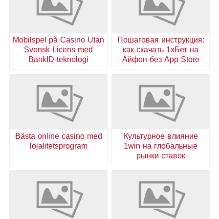
Mobilspel på Casino Utan
Пошаговая инструкция:
Svensk Licens med
как скачать 1хБет на
BankID-teknologi
Айфон без App Store
Bästa online casino med
Культурное влияние
lojalitetsprogram
1win на глобальные
рынки ставок