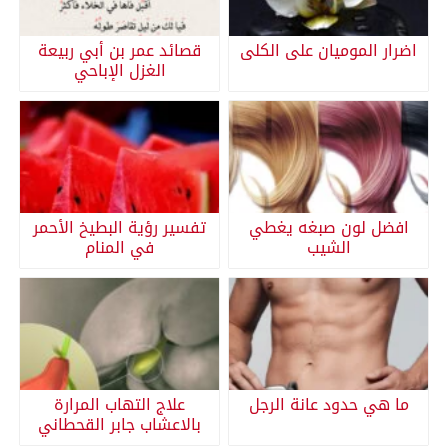
اضرار الموميان على الكلى
قصائد عمر بن أبي ربيعة
الغزل الإباحي
افضل لون صبغه يغطي
تفسير رؤية البطيخ الأحمر
الشيب
في المنام
ما هي حدود عانة الرجل
علاج التهاب المرارة
بالاعشاب جابر القحطاني