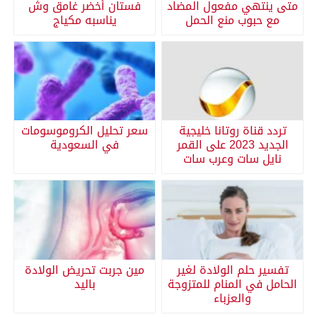
متى ينتهي مفعول المضاد
فستان أخضر غامق وش
مع حبوب منع الحمل
يناسبه مكياج
تردد قناة روتانا خليجية
سعر تحليل الكروموسومات
الجديد 2023 على القمر
في السعودية
نايل سات وعرب سات
تفسير حلم الولادة لغير
مين جربت تحريض الولادة
الحامل في المنام للمتزوجة
باليد
والعزباء