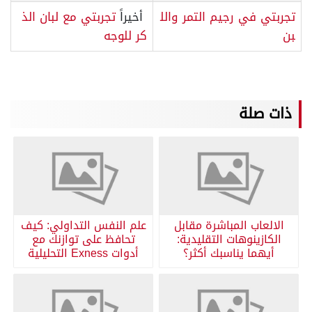
تجربتي في رجيم التمر والل
أخيراً
تجربتي مع لبان الذ
بن
كر للوجه
ذات صلة
الالعاب المباشرة مقابل
علم النفس التداولي: كيف
الكازينوهات التقليدية:
تحافظ على توازنك مع
أيهما يناسبك أكثر؟
أدوات Exness التحليلية