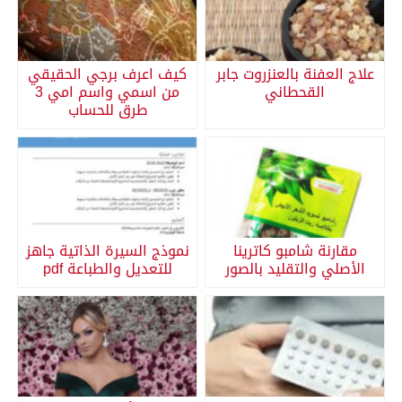
علاج العفنة بالعنزروت جابر
كيف اعرف برجي الحقيقي
القحطاني
من اسمي واسم امي 3
طرق للحساب
مقارنة شامبو كاترينا
نموذج السيرة الذاتية جاهز
الأصلي والتقليد بالصور
للتعديل والطباعة pdf