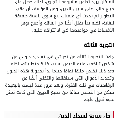
أنه كان يريد تطوير مشروعه التجاري، لذلك حصل على
مبلغ مالي على سبيل الدين، ومن المؤسف أن عقب
التطوير لم يحدث أي علميات بيع سوى بنسبة طفيفة
للغاية، لكنه بدأ يقلل أيضًا من انفاقه وأصبح يوفر
الأقساط في مواعيدها كي لا تتراكم عليه.
التجربة الثالثة
جاءت التجربة الثالثة من تجربتي في تسديد ديوني عن
شخص تراكمت عليه الديون بسبب كثرة متطلباته، لكنه
بعد ذلك تخلص منها تمامًا حينما بدأ بجدولة هذه الديون
وتحديد الأموال التي سينفقها والتخلي أيضًا عن
الرفاهيات في تلك الفترة، وبعد مرور مدة ليست بالبعيدة
تمكن من التخلص تمامًا من جميع الديون التي كانت تمثل
عبء ثقيل عليه.
حل سريع لسداد الدين