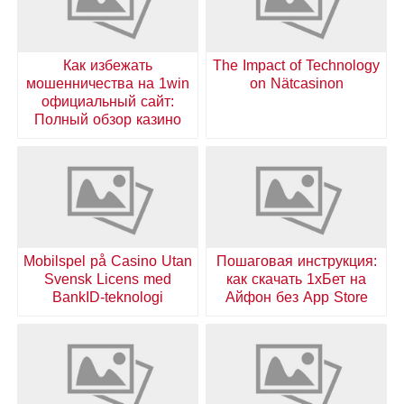
Как избежать
The Impact of Technology
мошенничества на 1win
on Nätcasinon
официальный сайт:
Полный обзор казино
Mobilspel på Casino Utan
Пошаговая инструкция:
Svensk Licens med
как скачать 1хБет на
BankID-teknologi
Айфон без App Store