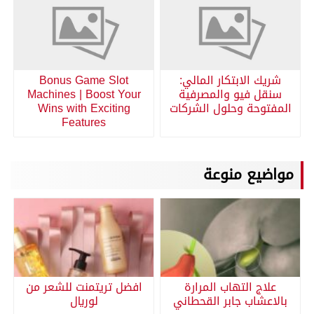
شريك الابتكار المالي:
Bonus Game Slot
سنقل فيو والمصرفية
Machines | Boost Your
المفتوحة وحلول الشركات
Wins with Exciting
Features
مواضيع منوعة
علاج التهاب المرارة
افضل تريتمنت للشعر من
بالاعشاب جابر القحطاني
لوريال