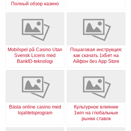
Полный обзор казино
Mobilspel på Casino Utan
Пошаговая инструкция:
Svensk Licens med
как скачать 1хБет на
BankID-teknologi
Айфон без App Store
Bästa online casino med
Культурное влияние
lojalitetsprogram
1win на глобальные
рынки ставок