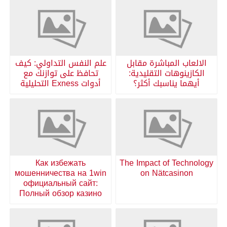
الالعاب المباشرة مقابل
علم النفس التداولي: كيف
الكازينوهات التقليدية:
تحافظ على توازنك مع
أيهما يناسبك أكثر؟
أدوات Exness التحليلية
Как избежать
The Impact of Technology
мошенничества на 1win
on Nätcasinon
официальный сайт:
Полный обзор казино