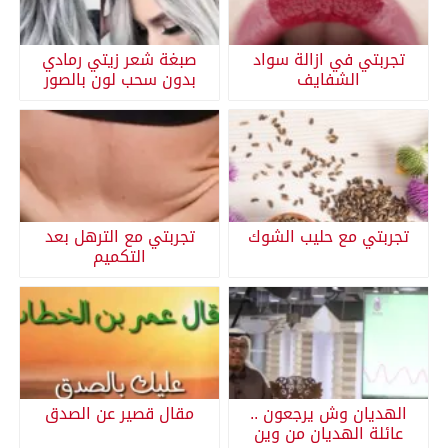
تجربتي في ازالة سواد
صبغة شعر زيتي رمادي
الشفايف
بدون سحب لون بالصور
تجربتي مع حليب الشوك
تجربتي مع الترهل بعد
التكميم
الهديان وش يرجعون ..
مقال قصير عن الصدق
عائلة الهديان من وين