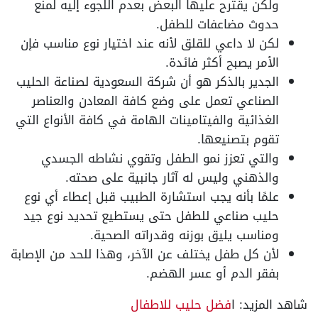
ولكن يقترح عليها البعض بعدم اللجوء إليه لمنع
حدوث مضاعفات للطفل.
لكن لا داعي للقلق لأنه عند اختيار نوع مناسب فإن
الأمر يصبح أكثر فائدة.
الجدير بالذكر هو أن شركة السعودية لصناعة الحليب
الصناعي تعمل على وضع كافة المعادن والعناصر
الغذائية والفيتامينات الهامة في كافة الأنواع التي
تقوم بتصنيعها.
والتي تعزز نمو الطفل وتقوي نشاطه الجسدي
والذهني وليس له آثار جانبية على صحته.
علمًا بأنه يجب استشارة الطبيب قبل إعطاء أي نوع
حليب صناعي للطفل حتى يستطيع تحديد نوع جيد
ومناسب يليق بوزنه وقدراته الصحية.
لأن كل طفل يختلف عن الآخر، وهذا للحد من الإصابة
بفقر الدم أو عسر الهضم.
شاهد المزيد: ا
فضل حليب للاطفال