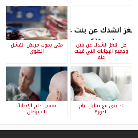
حل اللغز انشدك عن بنتن
متى يموت مريض الفشل
وجميع الإجابات التي قيلت
الكلوي
عنه
تجربتي مع تقليل ايام
تفسير حلم الإصابة
الدورة
بالسرطان