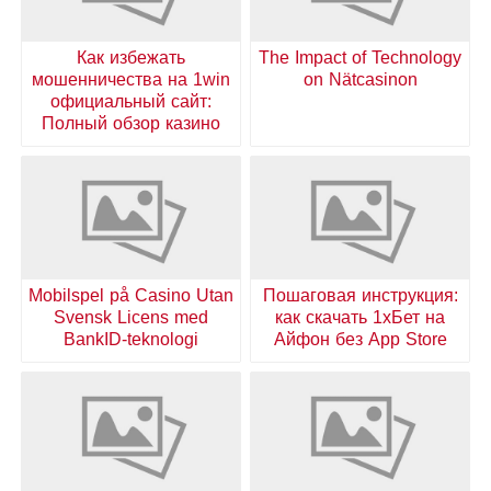
Как избежать
The Impact of Technology
мошенничества на 1win
on Nätcasinon
официальный сайт:
Полный обзор казино
Mobilspel på Casino Utan
Пошаговая инструкция:
Svensk Licens med
как скачать 1хБет на
BankID-teknologi
Айфон без App Store