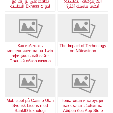
الكازينوهات التقليدية:
تحافظ على توازنك مع
أيهما يناسبك أكثر؟
أدوات Exness التحليلية
Как избежать
The Impact of Technology
мошенничества на 1win
on Nätcasinon
официальный сайт:
Полный обзор казино
Mobilspel på Casino Utan
Пошаговая инструкция:
Svensk Licens med
как скачать 1хБет на
BankID-teknologi
Айфон без App Store