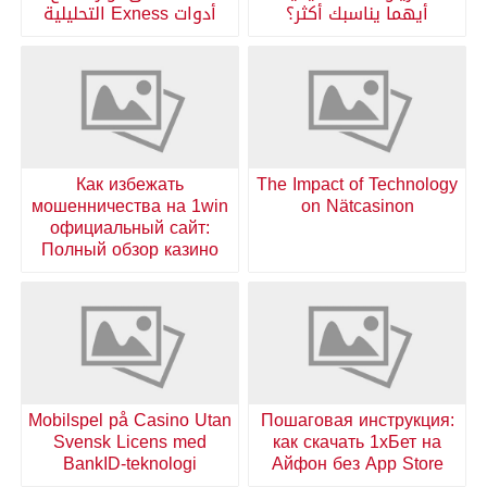
أيهما يناسبك أكثر؟
أدوات Exness التحليلية
Как избежать
The Impact of Technology
мошенничества на 1win
on Nätcasinon
официальный сайт:
Полный обзор казино
Mobilspel på Casino Utan
Пошаговая инструкция:
Svensk Licens med
как скачать 1хБет на
BankID-teknologi
Айфон без App Store