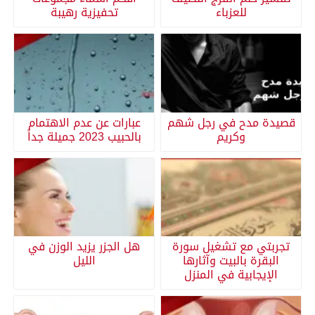
للعزباء
تحفيزية رهيبة
قصيدة مدح في رجل شهم
عبارات عن عدم الاهتمام
وكريم
بالحبيب 2023 جميلة جداً
تجربتي مع تشغيل سورة
هل الجزر يزيد الوزن في
البقرة بالبيت وآثارها
الليل
الإيجابية في المنزل