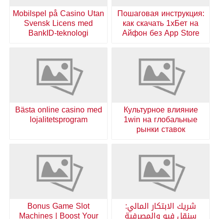
Mobilspel på Casino Utan
Пошаговая инструкция:
Svensk Licens med
как скачать 1хБет на
BankID-teknologi
Айфон без App Store
Bästa online casino med
Культурное влияние
lojalitetsprogram
1win на глобальные
рынки ставок
شريك الابتكار المالي:
Bonus Game Slot
سنقل فيو والمصرفية
Machines | Boost Your