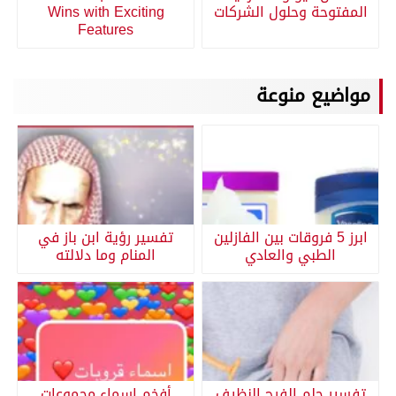
المفتوحة وحلول الشركات
Wins with Exciting
Features
مواضيع منوعة
ابرز 5 فروقات بين الفازلين
تفسير رؤية ابن باز في
الطبي والعادي
المنام وما دلالته
تفسير حلم الفرج النظيف
أفخم اسماء مجموعات