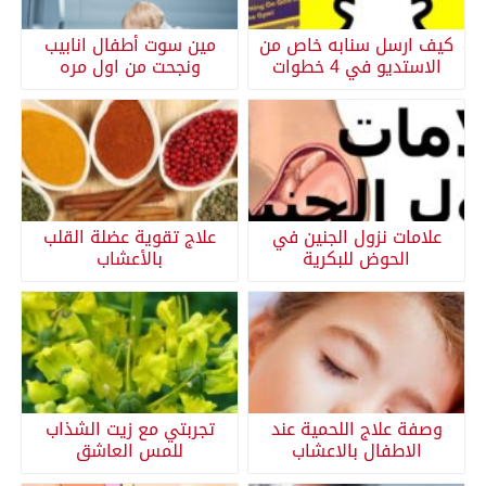
كيف ارسل سنابه خاص من
مين سوت أطفال انابيب
الاستديو في 4 خطوات
ونجحت من اول مره
علامات نزول الجنين في
علاج تقوية عضلة القلب
الحوض للبكرية
بالأعشاب
وصفة علاج اللحمية عند
تجربتي مع زيت الشذاب
الاطفال بالاعشاب
للمس العاشق