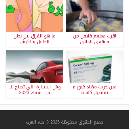
اقرب مطعم فلافل من
ما هو الفرق بين بطن
موقعي الحالي
الحامل والكرش
مين جربت مضاد كيورام
وش السيارة اللي تصلح لك
تفاصيل كاملة
من اسمك 2023
جميع الحقوق محفوظة 2026 © حلم العرب