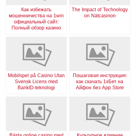
Как избежать
The Impact of Technology
мошенничества на 1win
on Nätcasinon
официальный сайт:
Полный обзор казино
Mobilspel på Casino Utan
Пошаговая инструкция:
Svensk Licens med
как скачать 1хБет на
BankID-teknologi
Айфон без App Store
Bästa online casino med
Культурное влияние