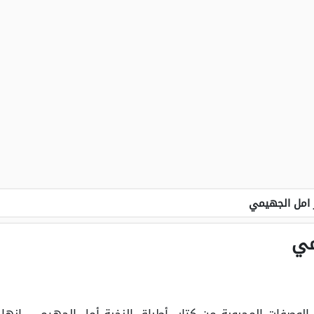
ر امل الجهيمي
مي