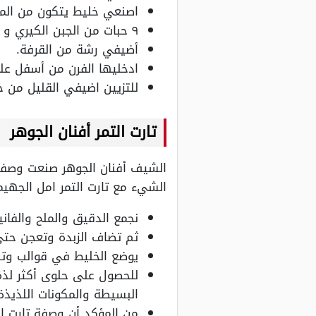
اصنعي خليط يتكون من المك
٩ حبات من الجبن الكيري و ٣/٤ كوب من حليب المكثف المحلى.
أضيفي رشة من القرفة.
ادخليها الفرن من أسفل على درجة حرارة 190 درجة مئ
للتزيين اضيفي القليل من حب
تارت التمر أفنان الجوهر
الشيف أفنان الجوهر صنعت وصفة 
الشيء مع تارت التمر امل الجهيم
نجمع الدقيق والملح والفاني
ثم تضاف الزبدة وتعجن حتى
يوضع الخليط في قوالب وتدخ
للحصول على حلوى أكثر لذة
البسيطة والمكونات اللذيذة
من المؤكد أن وصفة تارت ا