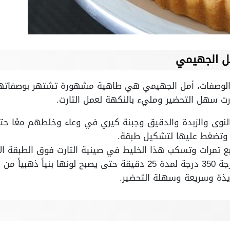
مل الجهيمي
ذ الوصفات، أمل الجهيمي هي طاهية مشهورة تشتهر بوصفاتها
رت سهل التحضير ومليء بالنكهة لعمل التارت.
 النوى والزبدة والدقيق وجبنة كيري في وعاء وخلطهم معًا ح
 وتضغط عليها لتشكيل طبقة.
بع تمرات وتسكب هذا الخليط في صينية التارت فوق الطبقة ال
 من الأعلى.
ذيذة وسريعة وسهلة التحضير.