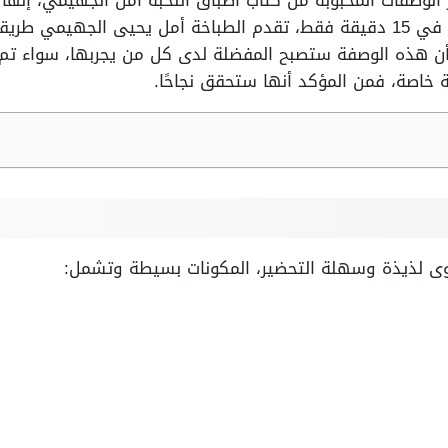
ر الوصفات المحبوبة من كتاب أطباق النخبة أمل الجهيمي، إن
يمكن تحضير هذه الوجبة اللذيذة في 15 دقيقة فقط، تقدم الطباخة أمل يحيى
د أن هذه الوصفة ستصبح المفضلة لدى كل من يجربها، سواء تم
 خاصة، فمن المؤكد أنها ستحقق نجاحًا.
وى لذيذة وسهلة التحضير، المكونات بسيطة وتشمل: