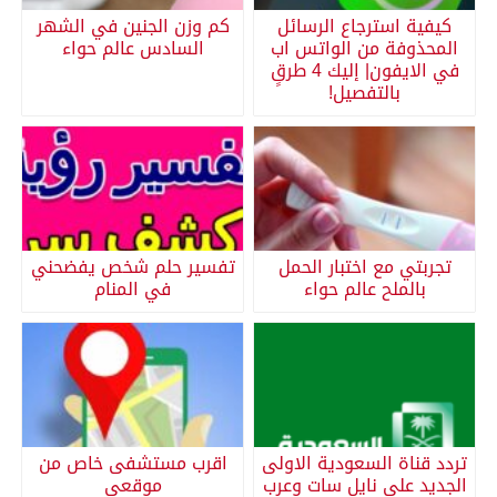
كيفية استرجاع الرسائل
كم وزن الجنين في الشهر
المحذوفة من الواتس اب
السادس عالم حواء
في الايفون| إليك 4 طرقٍ
بالتفصيل!
تجربتي مع اختبار الحمل
تفسير حلم شخص يفضحني
بالملح عالم حواء
في المنام
تردد قناة السعودية الاولى
اقرب مستشفى خاص من
الجديد على نايل سات وعرب
موقعي