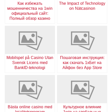
Как избежать
The Impact of Technology
мошенничества на 1win
on Nätcasinon
официальный сайт:
Полный обзор казино
Mobilspel på Casino Utan
Пошаговая инструкция:
Svensk Licens med
как скачать 1хБет на
BankID-teknologi
Айфон без App Store
Bästa online casino med
Культурное влияние
lojalitetsprogram
1win на глобальные