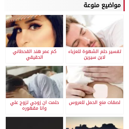
مواضيع منوعة
تفسير حلم الشهوة للعزباء
كم عمر هند القحطاني
لابن سيرين
الحقيقي
لصقات منع الحمل للعروس
حلمت ان زوجي تزوج علي
وانا مقهوره