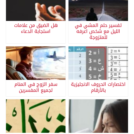
تفسير حلم المشي في
هل الضيق من علامات
الليل مع شخص اعرفه
استجابة الدعاء
للمتزوجة
اختصارات الحروف الانجليزية
سفر الزوج في المنام
بالأرقام
لجميع المفسرين