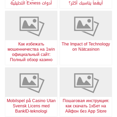
أيهما يناسبك أكثر؟
أدوات Exness التحليلية
Как избежать
The Impact of Technology
мошенничества на 1win
on Nätcasinon
официальный сайт:
Полный обзор казино
Mobilspel på Casino Utan
Пошаговая инструкция:
Svensk Licens med
как скачать 1хБет на
BankID-teknologi
Айфон без App Store