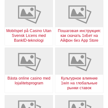
Mobilspel på Casino Utan
Пошаговая инструкция:
Svensk Licens med
как скачать 1хБет на
BankID-teknologi
Айфон без App Store
Bästa online casino med
Культурное влияние
lojalitetsprogram
1win на глобальные
рынки ставок