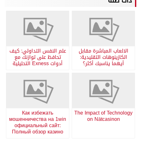
ذات صلة
الالعاب المباشرة مقابل
علم النفس التداولي: كيف
الكازينوهات التقليدية:
تحافظ على توازنك مع
أيهما يناسبك أكثر؟
أدوات Exness التحليلية
Как избежать
The Impact of Technology
мошенничества на 1win
on Nätcasinon
официальный сайт:
Полный обзор казино