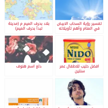
تفسير رؤية السحاب الابيض
بلاد بحرف الميم م (مدينة
في المنام وأهم تأويلاته
تبدأ بحرف الميم)
افضل حليب للاطفال عمر
دلع اسم هنوف
سنتين