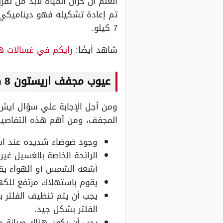
العلم أن خزان المياه لابد من تف
تم إعادة تشكيله فهو ديناميكي 
7 كيلو.
شاهد أيضًا:
رايكم في غسالات ها
عيوب مجفف اريستون 8 كيلو
ومن أجل الإجابة علي سؤال ايش
المجفف، ومن أهم هذه التفاصيل
وجود ضوضاء شديده عند اس
الرائحة الخاصة بالغسيل غ
أشعه الشمس أو الهواء يقو
يقوم باستهلاك مرتفع للكهر
يجب أن يتم تنظيف الفلتر
الفلتر بشكل جيد.
يجب أن يكون هناك صيانة م