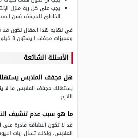
يجب على كل ربة منزل الإلت
الخاطئ للمجفف فمن الممك
في نهاية هذا المقال نكون قد ق
ومميزات مجفف اريستون 8 كيلو والذي يمكن اقتنائه بكل سهولة والحصول علي كافة مميزاته الرائعة التي لا غنى عنها.
الأسئلة الشائعة
هل مجفف الملابس يستهلك
اللازم.
ما هو سبب عدم تنشيف الن
قد لا تكون النشافة قادرة على ا
الملابس، ولذلك تسأل ربات البيو