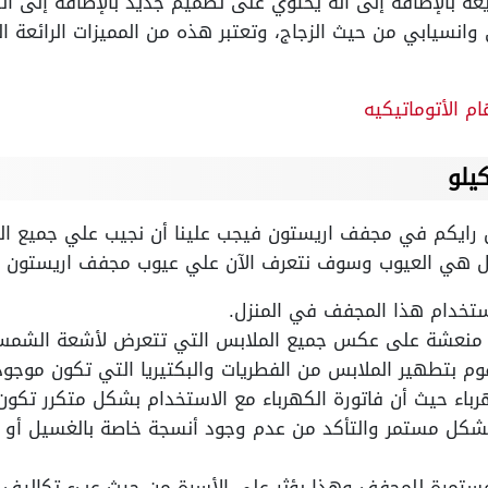
ريغه بالإضافة إلى أنه يحتوي على تصميم جديد بالإضافة إلى ال
وانسيابي من حيث الزجاج، وتعتبر هذه من المميزات الرائعة 
م الأتوماتيكيه
 رايكم في مجفف اريستون فيجب علينا أن نجيب علي جميع ال
 هي العيوب وسوف نتعرف الآن علي عيوب مجفف اريستون كا
تخدام هذا المجفف في المنزل.
ير منعشة على عكس جميع الملابس التي تتعرض لأشعة الشمس 
م بتطهير الملابس من الفطريات والبكتيريا التي تكون موجود
باء حيث أن فاتورة الكهرباء مع الاستخدام بشكل متكرر تكون ع
 بشكل مستمر والتأكد من عدم وجود أنسجة خاصة بالغسيل أو
ستمرة للمجفف وهذا يؤثر على الأسرة من حيث عبء تكاليف ا