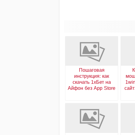
Пошаговая
К
инструкция: как
мош
скачать 1хБет на
1wi
Айфон без App Store
сайт