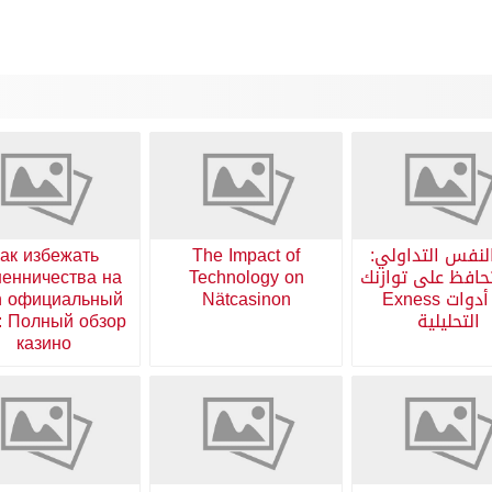
لنفس التداولي:
The Impact of
ак избежать
افظ على توازنك
Technology on
енничества на
مع أدوات Exness
Nätcasinon
n официальный
التحليلية
: Полный обзор
казино