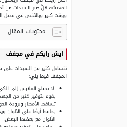
ايش رايكم في مجفف اريستون، تع
المعيشة قلَّ صبر السيدات من أ
ووقت كبير وبالأخص في فصل الش
محتويات المقال
ايش رايكم في مجفف
تتساءل كثير من السيدات على م
المجفف فيما يلي:
لا تحتاج الملابس إلى الكي
يقوم بتوفير كثير من الجه
تساقط الأمطار وبرودة الجو
يحافظ أيضًا علي الألوان و
الألوان مع بعضها البعض.
يساعد علي توفير مساحة في