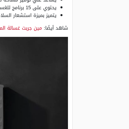
يحتوي على 15 برنامج للغسيل وبه شاشة LED للعرض، كما يوجد به قفل أمان لعدم عبث الأطفال به أثناء التشغيل.
يتميز بميزة استشعار السلام
شاهد أيضًا:
مين جربت غسالة الم