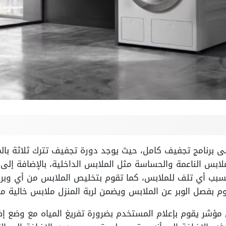
فه اريستون 7 كيلو على برنامج تجفيف كامل، حيث يوجد دورة تجفيف تترك ثلا
ابس الناعمة والحساسة مثل الملابس الداخلية، بالإضافة إلى
بب أي تلف للملابس، كما تقوم بتخليص الملابس من أي وبر ع
م بفصل الوبر عن الملابس ويضمن لربة المنزل ملابس خالية من 
مؤشر يقوم بإعلام المستخدم بضرورة تفريغ المياه مع وضع إض