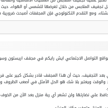
تبر عملية تجفيف الملابس من العمليات الأساسية والهامة ل
جل تجفيف الملابس من خلال تعرضها للشمس أو الهواء، حيث أ
تاء، ومع التقدم التكنولوجي فإن المجففات أصبحت ضرورية 
واقع التواصل الاجتماعي ايش رايكم في مجفف اريستون وس
 بعد التجفيف، حيث أن هذا المجفف قادر بشكل كبير على فرد 
د والوقت ويعتبر بلا شك هو الحل الأمثل في أصعب الظروف 
.
يحافظ علي نضارتها ولن تشعر أي ربة منزل بعد الآن من الخوف
 المنزل وتوفير مكان المنشر.