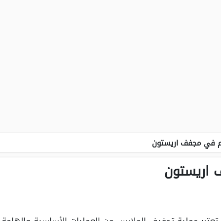
م في مجفف اريستون
 اريستون