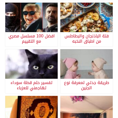
فتة الباذنجان والبطاطس
افضل 100 مسلسل مصري
من اطباق النخبه
مع التقييم
طريقة جدتي لمعرفة نوع
تفسير حلم قطة سوداء
الجنين
تهاجمني للعزباء