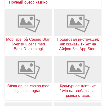
Полный обзор казино
Mobilspel på Casino Utan
Пошаговая инструкция:
Svensk Licens med
как скачать 1хБет на
BankID-teknologi
Айфон без App Store
Bästa online casino med
Культурное влияние
lojalitetsprogram
1win на глобальные
рынки ставок