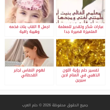
عبارات شكر وتقدير للمعلمة
اجمل 8 القاب بنات فخمه
المتميزة قصيرة جدا
وهيبة راقية
تفسير حلم رؤية اللون
لهوم النفاس لجابر
الذهبي في المنام لابن
القحطاني
سيرين
جميع الحقوق محفوظة 2026 © حلم العرب