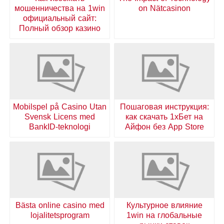
мошенничества на 1win
on Nätcasinon
официальный сайт:
Полный обзор казино
Mobilspel på Casino Utan
Пошаговая инструкция:
Svensk Licens med
как скачать 1хБет на
BankID-teknologi
Айфон без App Store
Bästa online casino med
Культурное влияние
lojalitetsprogram
1win на глобальные