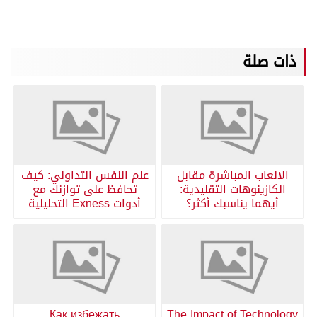
ذات صلة
الالعاب المباشرة مقابل
علم النفس التداولي: كيف
الكازينوهات التقليدية:
تحافظ على توازنك مع
أيهما يناسبك أكثر؟
أدوات Exness التحليلية
Как избежать
The Impact of Technology