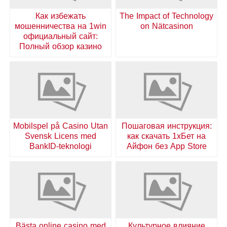
Как избежать
The Impact of Technology
мошенничества на 1win
on Nätcasinon
официальный сайт:
Полный обзор казино
Mobilspel på Casino Utan
Пошаговая инструкция:
Svensk Licens med
как скачать 1хБет на
BankID-teknologi
Айфон без App Store
Bästa online casino med
Культурное влияние