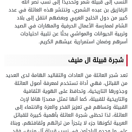
النسب إلى قبيلة شمر وتحديدًا إلى نسب نصر الله
الزقازيق بن عبده الشمري، وتنتشر هذه العائلة في عدد
كبير من دول الخليج العربي وبعضهم انتقل إلى بلاد
الشام لممارسة الأعمال الحرفية والمهارات في الصيد
وتربية الحيوانات والمواشي بحثًا عن تلبية احتياجات
أسرهم وضمان استمرارية عيشهم الكريم.
شجرة قبيلة ال منيف
تعد شجر العائلة من العادات والتقاليد الهامة لدى العديد
من القبائل، فهي أداة تستخدم لمعرفة أصول العائلة
وجذورها التاريخية، وتحافظ على الهوية الثقافية
والتاريخية للقبيلة، كما أنها تمثل مصدرًا هامًا لإرث
القبيلة وتساهم في تعزيز الفخر والعزة والانتماء إلى
العائلة، لذا تحظى شجرة العائلة بأهمية كبيرة للقبائل
العربية لكونها جزء لا يتجزأ من تراثهم وثقافتهم، وبناءً
على ما وجده الباحثون في نسب قبيلة آل منيف، فقد