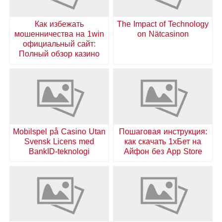
Как избежать
The Impact of Technology
мошенничества на 1win
on Nätcasinon
официальный сайт:
Полный обзор казино
Mobilspel på Casino Utan
Пошаговая инструкция:
Svensk Licens med
как скачать 1хБет на
BankID-teknologi
Айфон без App Store