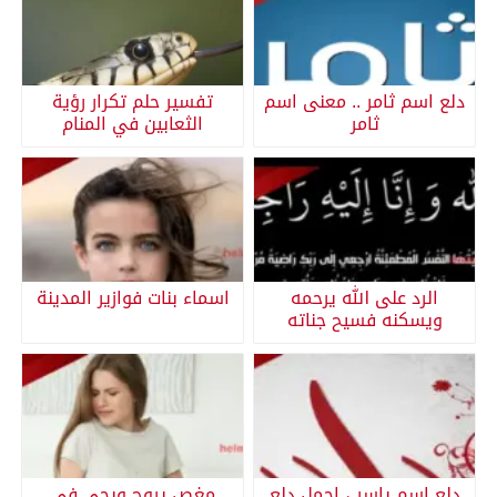
دلع اسم ثامر .. معنى اسم
تفسير حلم تكرار رؤية
ثامر
الثعابين في المنام
الرد على الله يرحمه
اسماء بنات فوازير المدينة
ويسكنه فسيح جناته
دلع اسم ياسر ، اجمل دلع
مغص يروح ويجي في