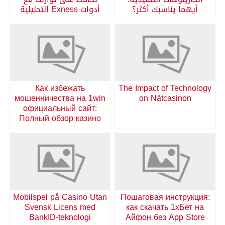
أيهما يناسبك أكثر؟
أدوات Exness التحليلية
Как избежать
The Impact of Technology
мошенничества на 1win
on Nätcasinon
официальный сайт:
Полный обзор казино
Mobilspel på Casino Utan
Пошаговая инструкция:
Svensk Licens med
как скачать 1хБет на
BankID-teknologi
Айфон без App Store