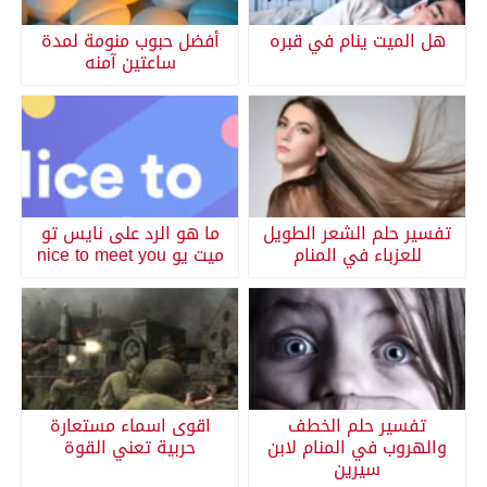
هل الميت ينام في قبره
أفضل حبوب منومة لمدة
ساعتين آمنه
تفسير حلم الشعر الطويل
ما هو الرد على نايس تو
للعزباء في المنام
ميت يو nice to meet you
تفسير حلم الخطف
اقوى اسماء مستعارة
والهروب في المنام لابن
حربية تعني القوة
سيرين