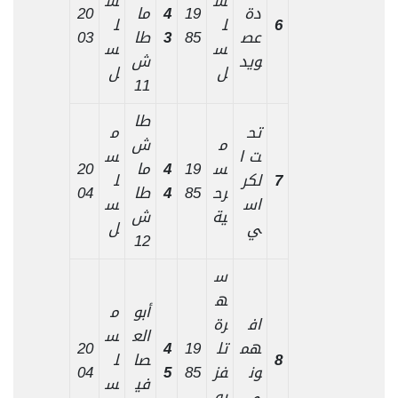
س
س
دة
19
4
ما
20
6
ل
ل
عص
85
3
طا
03
س
س
ويد
ش
ل
ل
11
طا
تح
م
م
ش
ت ا
س
س
19
4
ما
20
7
لكر
ل
رح
85
4
طا
04
اس
س
ية
ش
ي
ل
12
س
ه
أبو
م
اف
رة
الع
س
هم
تل
19
4
20
8
صا
ل
ون
فز
85
5
04
في
س
ي
يو