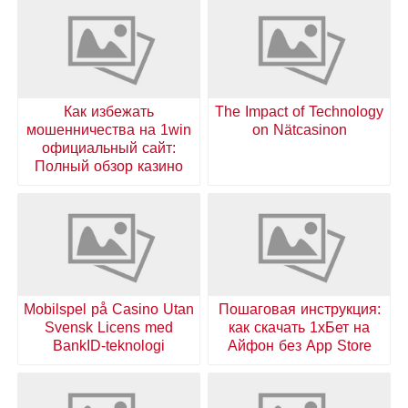
Как избежать
The Impact of Technology
мошенничества на 1win
on Nätcasinon
официальный сайт:
Полный обзор казино
Mobilspel på Casino Utan
Пошаговая инструкция:
Svensk Licens med
как скачать 1хБет на
BankID-teknologi
Айфон без App Store