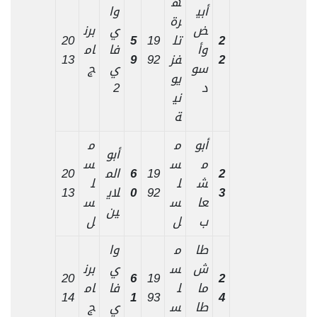
ه
أبي
وا
رة
ض
ي
برن
2
تل
19
5
20
وأ
فا
ام
2
فز
92
9
13
سو
ي
ج
يو
د
2
ني
ة
أبو
م
م
أبو
م
س
س
2
19
6
الم
20
ش
ل
ل
3
92
0
لاي
13
عا
س
س
ين
ب
ل
ل
طا
م
وا
ش
س
ي
برن
20
6
19
2
ما
ل
فا
ام
14
1
93
4
طا
س
ي
ج