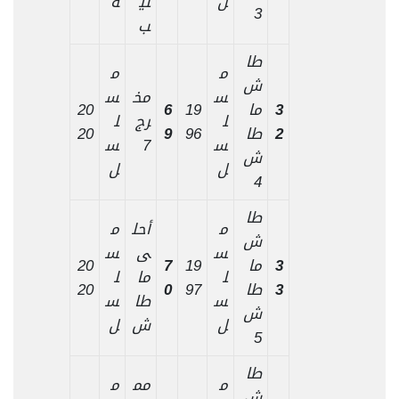
ل
لي
ة
3
ب
طا
م
م
ش
س
مخ
س
3
ما
19
6
20
ل
رج
ل
2
طا
96
9
20
س
7
س
ش
ل
ل
4
طا
م
أحل
م
ش
س
ى
س
3
ما
19
7
20
ل
ما
ل
3
طا
97
0
20
س
طا
س
ش
ل
ش
ل
5
طا
م
مم
م
ش