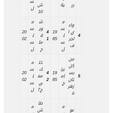
س
رر
ية
ش
ل
10
م
ش
م
واد
س
وي
س
ي ا
19
4
20
4
ل
ة
ل
لجر
85
1
02
س
مل
س
ف
ل
ح
ل
من
خل
م
كل
برن
ك
س
بس
19
4
20
5
ام
مع
ل
تان
85
2
02
ج
ي
س
زهر
ج7
ل
ة
طا
م
م
عو
ش