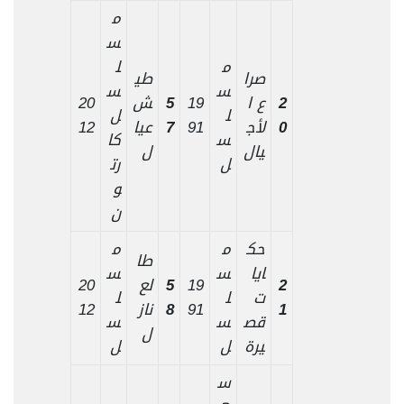
م
س
م
ل
صرا
طي
س
س
2
ع ا
19
5
ش
20
ل
ل
0
لأج
91
7
عيا
12
س
كا
يال
ل
ل
رت
و
ن
حك
م
م
طا
ايا
س
س
2
19
5
لع
20
ت
ل
ل
1
91
8
ناز
12
قص
س
س
ل
يرة
ل
ل
س