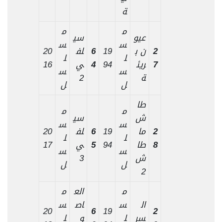
ة
م
م
عيو
سي
س
س
2
ن ب
19
6
لف
20
ل
ل
7
ريئ
94
4
ي
16
س
س
ة
2
ل
ل
طا
م
م
ش
سي
س
س
2
ما
19
6
لف
20
ل
ل
8
طا
94
5
ي
17
س
س
ش
3
ل
ل
2
م
الع
م
ال
س
اص
س
20
6
19
2
سر
ل
و
ل