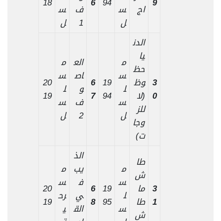
18
6
94
9
اج
س
ف
س
ل
1
ل
الدن
يا
م
الع
م
حظ
س
اص
س
3
وظ
19
6
20
ل
و
ل
0
(لا
94
7
19
س
ف
س
للز
ل
2
ل
وجا
ت)
الذ
طا
م
يب
م
ش
س
ف
س
3
ما
19
6
20
ل
ي
رح
1
طا
95
8
19
س
الق
ي
ش