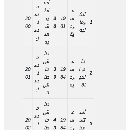
أس
م
م
اط
الك
س
س
19
3
ير
20
1
رما
ل
رح
81
8
ش
00
نية
س
ية
عب
ل
ية
طا
م
حل
م
ش
س
م ا
س
19
3
ما
20
2
ل
لحي
رح
84
9
طا
01
س
اة
ية
ش
ل
9
طا
م
أس
م
ش
س
تاذ
س
19
4
ما
20
3
ل
مك
رح
84
0
طا
02