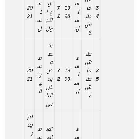
س
نو
س
3
ما
19
7
20
ل
ع ا
ل
4
طا
98
1
21
س
لتج
س
ش
ل
ول
ل
6
بخ
طا
ص
م
م
ش
و
س
س
3
ما
19
7
ص
20
ل
رح
5
طا
99
2
بع
21
س
ي
ش
ض
ل
ة
7
النا
س
لم
يع
م
الع
م
ر
س
اص
س