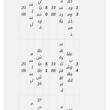
حم
م
ي
س
1
ود
س
19
5
يا
20
ل
3
وم
رح
88
0
حم
08
س
حي
ية
ود
ل
مي
ة
د
س
ه
طا
عقا
م
رة
ش
ب
س
1
تل
19
5
ما
20
وش
ل
4
فز
88
1
طا
09
يه
س
يو
ش
انة
ل
ني
16
ة
37
م
م
در
ولد
س