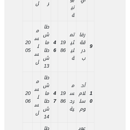
ر
ل
ني
ة
طا
م
رفا
تم
ش
س
قة
ثي
19
4
ما
20
9
ل
در
لي
86
6
طا
05
س
ب
ة
ش
ل
13
طا
م
أح
م
ش
س
1
لام
س
19
4
ما
20
ل
0
سل
رح
86
7
طا
06
س
وم
ية
ش
ل
14
عوي
طا