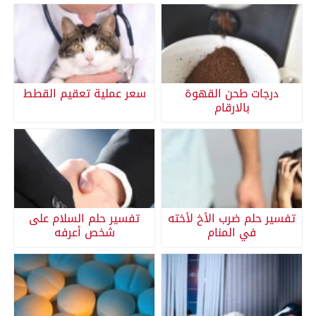
درجات طحن القهوة
سعر عملية تعقيم القطط
بالارقام
تفسير حلم ضرب الأخ لأخته
تفسير حلم السلام على
في المنام
شخص أعرفه