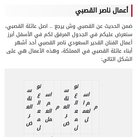
أعمال ناصر القصبي
ضمن الحديث عن القصبي وش يرجع .. اصل عائلة القصبي،
سنعرض عليكم في الجدول المرفق لكم في الأسفل أبرز
أعمال الفنان القدير السعودي ناصر القصبي أحد أشهر
أبناء عائلة القصبي في المملكة، وهذه الأعمال هي على
الشكل التالي:
نو
نو
س
س
اس
ع
اس
ع
نة
نة
م ا
ال
م
ال
م
الع
م
الع
لعم
ع
الع
ع
ر
ر
ل
م
مل
م
ض
ض
ل
ل