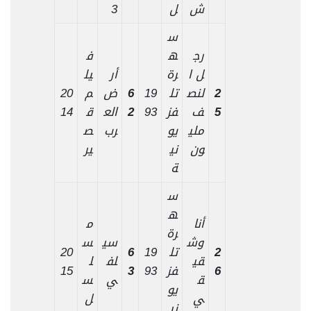
ش
ل
3
س
رج
ه
ف
ل ا
رة
أر
يل
2
لنص
تل
19
6
ض
م
20
5
ف
فز
93
2
الع
ق
14
ملي
يو
رب
ص
ون
ني
ير
ة
س
ه
أنا
م
رة
وش
سي
س
2
تل
19
6
20
قي
لف
ل
6
فز
93
3
15
ق
ي
س
يو
ي
ل
ني