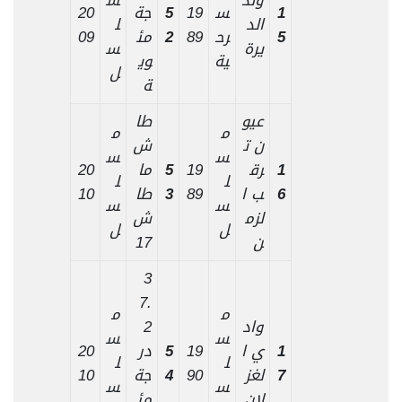
1
س
19
5
جة
20
الد
ل
5
رح
89
2
مئ
09
يرة
س
ية
وي
ل
ة
عيو
طا
م
م
ن ت
ش
س
س
1
رق
19
5
ما
20
ل
ل
6
ب ا
89
3
طا
10
س
س
لزم
ش
ل
ل
ن
17
3
7.
م
م
واد
2
س
س
1
ي ا
19
5
در
20
ل
ل
7
لغز
90
4
جة
10
س
س
لان
مئ