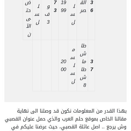
3
الق
19
7
ض
ل
و
ل
6
صر
99
3
حت
س
ف
س
ى
ل
3
ل
الآ
ن
طا
م
ش
س
3
ما
20
ل
7
طا
00
س
ش
ل
8
بهذا القدر من المعلومات نكون قد وصلنا الى نهاية
مقالنا الخاص بموقع حلم العرب والذي حمل عنوان القصبي
وش يرجع .. اصل عائلة القصبي، حيث عرضنا عليكم في