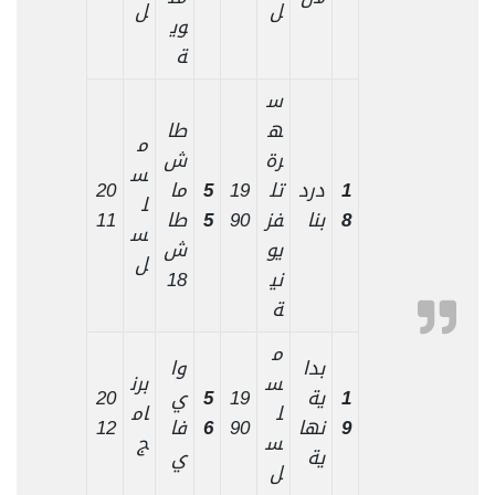
ل
ل
وي
ة
س
ه
طا
م
رة
ش
س
1
درد
تل
19
5
ما
20
ل
8
بنا
فز
90
5
طا
11
س
يو
ش
ل
ني
18
ة
م
بدا
وا
س
برن
1
ية
19
5
ي
20
ل
ام
9
نها
90
6
فا
12
س
ج
ية
ي
ل