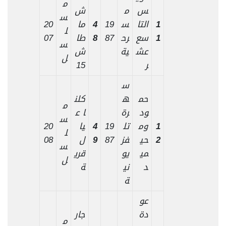
م
س
م
ش
س
1
التا
س
19
4
ما
20
ل
1
سع
رح
87
8
طا
07
س
عش
ية
ش
ل
ر
15
س
حم
ه
كلن
م
ود
رة
ا ع
س
1
وم
تل
19
4
يا
20
ل
2
حي
فز
87
9
ل
08
س
مي
يو
قري
ل
د
ني
ة
ة
عو
دة
جار
م