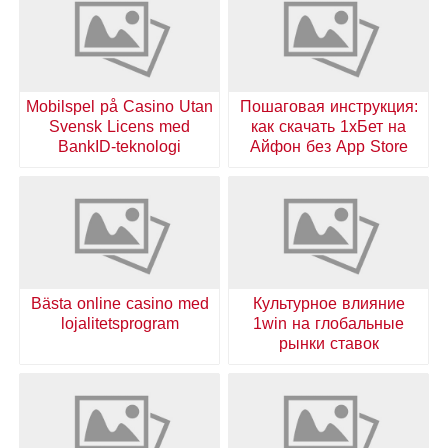
Mobilspel på Casino Utan
Пошаговая инструкция:
Svensk Licens med
как скачать 1хБет на
BankID-teknologi
Айфон без App Store
Bästa online casino med
Культурное влияние
lojalitetsprogram
1win на глобальные
рынки ставок