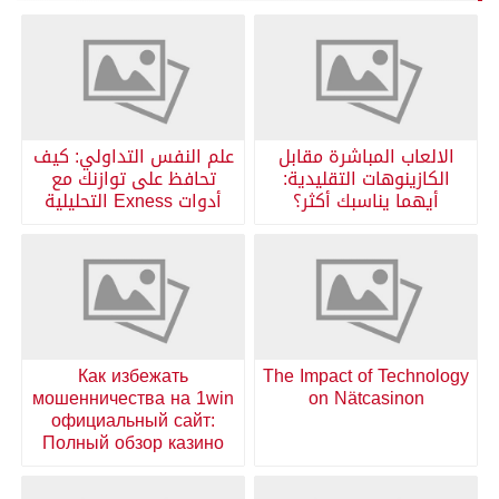
الالعاب المباشرة مقابل
علم النفس التداولي: كيف
الكازينوهات التقليدية:
تحافظ على توازنك مع
أيهما يناسبك أكثر؟
أدوات Exness التحليلية
Как избежать
The Impact of Technology
мошенничества на 1win
on Nätcasinon
официальный сайт:
Полный обзор казино