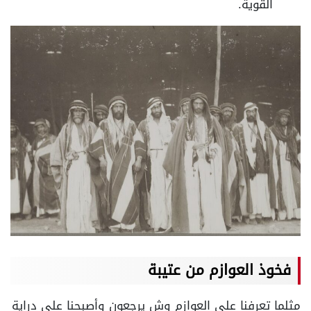
القوية.
فخوذ العوازم من عتيبة
مثلما تعرفنا على العوازم وش يرجعون وأصبحنا على دراية