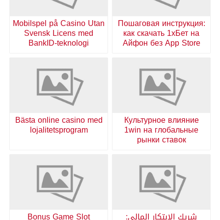
Mobilspel på Casino Utan
Пошаговая инструкция:
Svensk Licens med
как скачать 1хБет на
BankID-teknologi
Айфон без App Store
Bästa online casino med
Культурное влияние
lojalitetsprogram
1win на глобальные
рынки ставок
شريك الابتكار المالي:
Bonus Game Slot