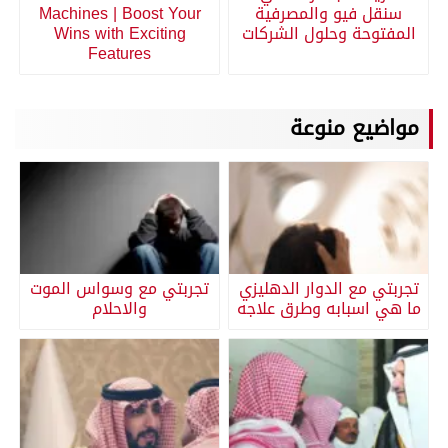
سنقل فيو والمصرفية
Machines | Boost Your
المفتوحة وحلول الشركات
Wins with Exciting
Features
مواضيع منوعة
تجربتي مع الدوار الدهليزي
تجربتي مع وسواس الموت
ما هي اسبابه وطرق علاجه
والاحلام