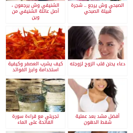
الصبحي وش يرجع .. شجرة
الشنيفي وش يرجعون ،
قبيلة الصبحي
أصل عائلة الشنيفي من
وين
دعاء يحنن قلب الزوج لزوجته
كيف يشرب العصفر وكيفية
استخدامة وابرز الفوائد
أفضل مشد بعد عملية
تجربتي مع قراءة سورة
شفط الدهون
الفاتحة على الماء