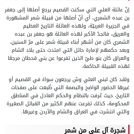
إنّ عائلة العلي التي سكنت القصيم يرجع أصلها إلى جعفر
بن عبده الشمري، أي أنّ أصلها من قبيلة شمر المشهورة
في الجزيرة العربيّة، ولهذه العائلة التاريخ العظيم
والعريق، فالجدّ الأكبر لهذه العائلة هو جعفر بن عبده
الشمري كان من أشهر أبناء قبيلة شمر على مرّ السنين،
وبعد حكمهم لإمارة حائل التي امتدت حتى بلاد الشام
والعراق كان بنو طيّ الذين تفرعوا عن بني قحطان مرجعًا
لهذه القبيلة الحاكمة.
ولقد كان لبني العلي وش يرجعون سواءً في القصيم أو
غيرها الحضور الواضح والبصمة التي طُبعت على صفحات
التاريخ، حيث عُرفت بالنظام والحكم العادل في المناطق
المحكومة، كذلك تفرعت عنهم الكثير من القبائل الصغيرة
والتي انتشرت في العراق والشام والأردن وغيرها.
شجرة آل علي من شمر