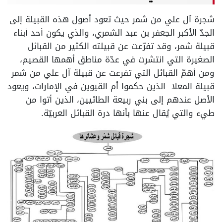
شجرة آل علي من شمر حيث تعود أصول هذه القبيلة إلى
الجدّ الأكبر الجعفر بن عبد الشمري، والذي يكون أحد أبناء
قبيلة شمر، وقد تفرّعت عن قبيلته الكثير من القبائل
الصغيرة التي انتشرت في عدّة مناطق أهمها القصيم،
ومن أهمّ القبائل التي تفرعت عن قبيلة آل علي من شمر
قبيلة المعلا الذين حكموا أم القيوين في الإمارات، ويعود
الأصل عندهم إلى بني ربيعة الطائيين، الذين أتوا من
طيء والتي يُقال عنها بأنها درة القبائل العربيّة.