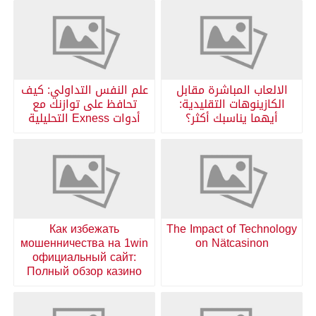
الالعاب المباشرة مقابل
علم النفس التداولي: كيف
الكازينوهات التقليدية:
تحافظ على توازنك مع
أيهما يناسبك أكثر؟
أدوات Exness التحليلية
Как избежать
The Impact of Technology
мошенничества на 1win
on Nätcasinon
официальный сайт:
Полный обзор казино