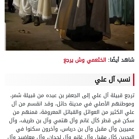
شاهد أيضًا:
الخثعمي وش يرجع
نسب آل علي
ترجع قبيلة آل علي إلى الجعفر بن عبده من قبيلة شمر،
وموطنهم الأصلي في مدينة حائل، وقد انقسم من آل
علي الكثير من العوائل والقبائل المعروفة، فمنهم من
سكن في قطر كآل غانم وآل هتمي وآل بن طريف، وآل
عميرين وآل مقبل وآل بن درباس، وآخرون سكنوا في
البحرين كآل مقبل وآل غانم وآل لحدان، وآل معاضيد وآل