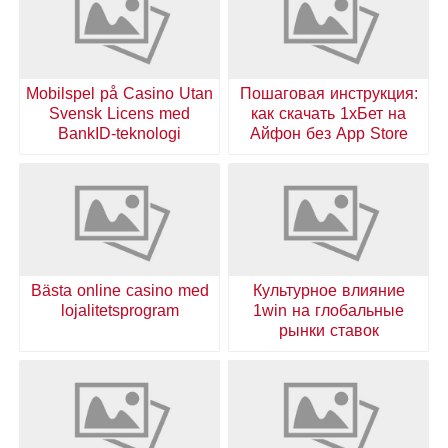
Mobilspel på Casino Utan
Пошаговая инструкция:
Svensk Licens med
как скачать 1хБет на
BankID-teknologi
Айфон без App Store
Bästa online casino med
Культурное влияние
lojalitetsprogram
1win на глобальные
рынки ставок