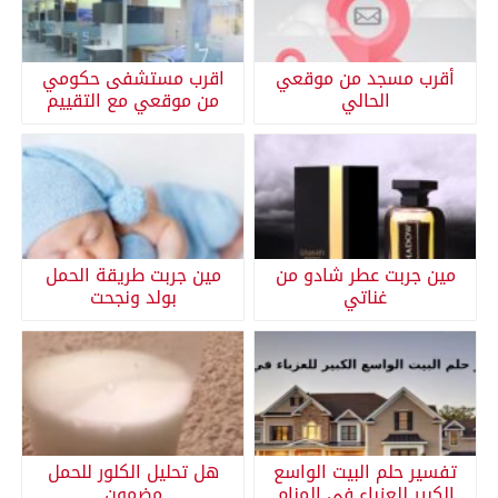
أقرب مسجد من موقعي
اقرب مستشفى حكومي
الحالي
من موقعي مع التقييم
مين جربت عطر شادو من
مين جربت طريقة الحمل
غناتي
بولد ونجحت
تفسير حلم البيت الواسع
هل تحليل الكلور للحمل
الكبير للعزباء في المنام
مضمون