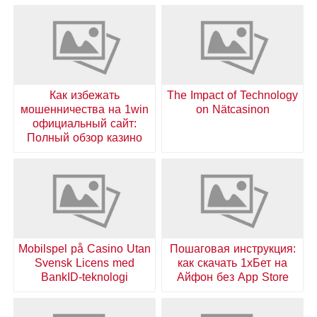
Как избежать
The Impact of Technology
мошенничества на 1win
on Nätcasinon
официальный сайт:
Полный обзор казино
Mobilspel på Casino Utan
Пошаговая инструкция:
Svensk Licens med
как скачать 1хБет на
BankID-teknologi
Айфон без App Store