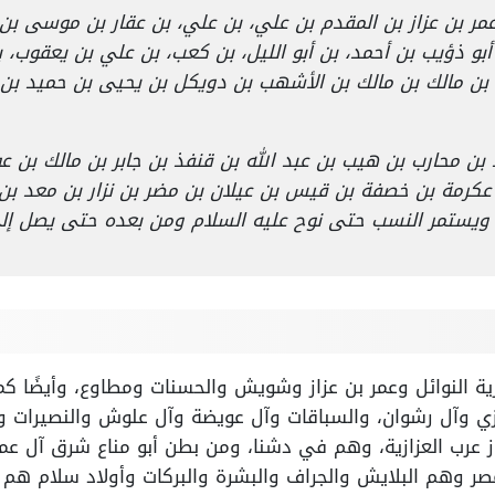
عمر بن عزاز بن المقدم بن علي، بن علي، بن عقار بن موسى بن
بو ذؤيب بن أحمد، بن أبو الليل، بن كعب، بن علي بن يعقوب، 
ن مالك بن مالك بن الأشهب بن دويكل بن يحيى بن حميد بن ع
د بن محارب بن هيب بن عبد الله بن قنفذ بن جابر بن مالك بن
عكرمة بن خصفة بن قيس بن عيلان بن مضر بن نزار بن معد بن 
 ويستمر النسب حتى نوح عليه السلام ومن بعده حتى يصل إلى
ازية النوائل وعمر بن عزاز وشويش والحسنات ومطاوع، وأيضًا كما
حجازي وآل رشوان، والسباقات وآل عويضة وآل علوش والنصيرا
ز عرب العزازية، وهم في دشنا، ومن بطن أبو مناع شرق آل عمر 
ر وهم البلايش والجراف والبشرة والبركات وأولاد سلام هم م