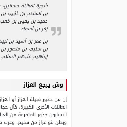
شجرة العائلة حسانين، 
بن المقدم بن ذؤيب بن أ
حميد بن يحيى بن كعب ب
زفر بن أسماء
بن عمر بن أسيد بن لبي
بن سليم، بن منصور بن 
إبراهيم عليهم السلام،
وش يرجع العزاز
إن من جذور قبيلة العزاز أو العز
العائلات الأخرى الكبيرة، كآل 
النسابون جذور المتفرعة من العزا
وبطن بنو عزاز من سليم، وعرب مص