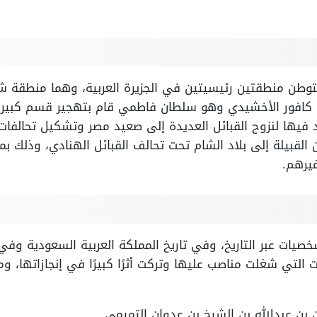
تستوطن منطقتين رئيسيتين في الجزيرة العربية، وهما منطقة
أن كافور الأخشيدي وهو سلطان فاطمي قام بتهجير قسم كبير م
د فيها لنزوح القبائل العديدة إلى صعيد مصر وتشكيل تحالفا
القبيلة إلى بلاد الشام تحت تحالف القبائل الهنادي، وذلك 
غيرهم.
لشخصيات عبر التاريخ، وفي تاريخ المملكة العربية السعودية وفي
التي شغلت مناصب عليها وتركت أثرًا كبيرًا في إنجازاتها، وم
 بن عبدالله بن الشيخ بن عدوان التميمي.