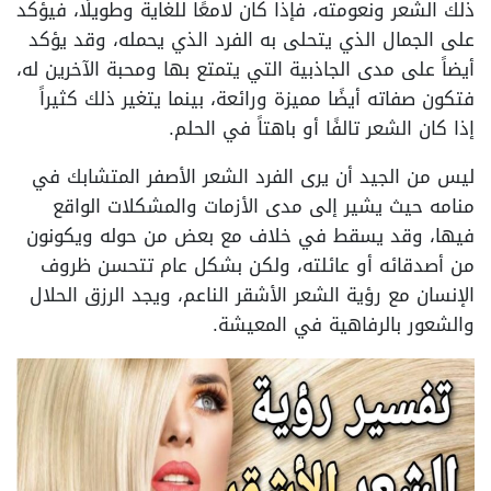
ذلك الشعر ونعومته، فإذا كان لامعًا للغاية وطويلًا، فيؤكد
على الجمال الذي يتحلى به الفرد الذي يحمله، وقد يؤكد
أيضاً على مدى الجاذبية التي يتمتع بها ومحبة الآخرين له،
فتكون صفاته أيضًا مميزة ورائعة، بينما يتغير ذلك كثيراً
إذا كان الشعر تالفًا أو باهتاً في الحلم.
ليس من الجيد أن يرى الفرد الشعر الأصفر المتشابك في
منامه حيث يشير إلى مدى الأزمات والمشكلات الواقع
فيها، وقد يسقط في خلاف مع بعض من حوله ويكونون
من أصدقائه أو عائلته، ولكن بشكل عام تتحسن ظروف
الإنسان مع رؤية الشعر الأشقر الناعم، ويجد الرزق الحلال
والشعور بالرفاهية في المعيشة.