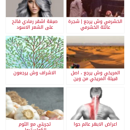
الخشرمي وش يرجع | شجرة
صبغة اشقر رمادي فاتح
عائلة الخشرمي
على الشعر الاسود
المريخي وش يرجع ، اصل
الاشراف وش يرجعون
قبيلة المريخي من وين
اعراض الابهر عالم حوا
تجربتي مع الثوم
للكولسترول