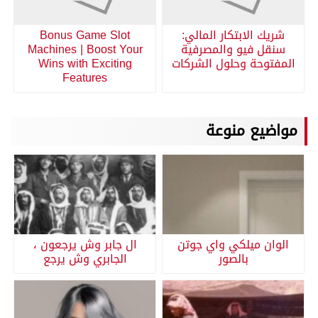
شريك الابتكار المالي:
Bonus Game Slot
سنقل فيو والمصرفية
Machines | Boost Your
المفتوحة وحلول الشركات
Wins with Exciting
Features
مواضيع منوعة
الوان ميلكي واي جوتن
ال جابر وش يرجعون ،
بالصور
الجابري وش يرجع