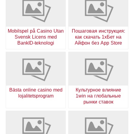
Mobilspel på Casino Utan
Пошаговая инструкция:
Svensk Licens med
как скачать 1хБет на
BankID-teknologi
Айфон без App Store
Bästa online casino med
Культурное влияние
lojalitetsprogram
1win на глобальные
рынки ставок