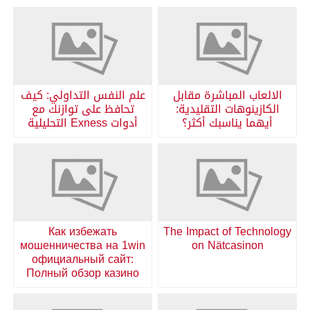
الالعاب المباشرة مقابل
علم النفس التداولي: كيف
الكازينوهات التقليدية:
تحافظ على توازنك مع
أيهما يناسبك أكثر؟
أدوات Exness التحليلية
Как избежать
The Impact of Technology
мошенничества на 1win
on Nätcasinon
официальный сайт:
Полный обзор казино