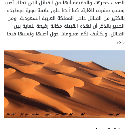
الصعب حصرها، والحقيقة أنها من القبائل التي تملك أصب
ونسب مشرف للغاية، كما أنها على علاقة قوية ووطيدة
بالكثير من القبائل داخل المملكة العربية السعودية، ومن
الجدير بالذكر أن لهذه القبيلة مكانة رفيعة للغاية بين
القبائل، ونكشف لكم معلومات حول أصلها ونسبها فيما
يلي:-