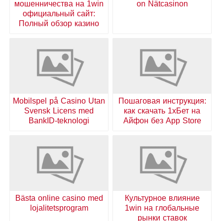
мошенничества на 1win
on Nätcasinon
официальный сайт:
Полный обзор казино
Mobilspel på Casino Utan
Пошаговая инструкция:
Svensk Licens med
как скачать 1хБет на
BankID-teknologi
Айфон без App Store
Bästa online casino med
Культурное влияние
lojalitetsprogram
1win на глобальные
рынки ставок