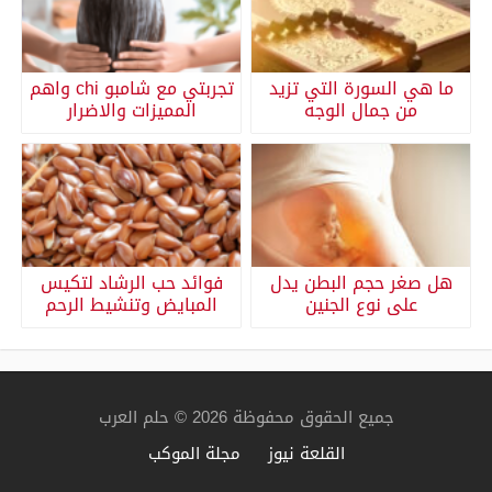
ما هي السورة التي تزيد
تجربتي مع شامبو chi واهم
من جمال الوجه
المميزات والاضرار
هل صغر حجم البطن يدل
فوائد حب الرشاد لتكيس
على نوع الجنين
المبايض وتنشيط الرحم
جميع الحقوق محفوظة 2026 © حلم العرب
القلعة نيوز
مجلة الموكب