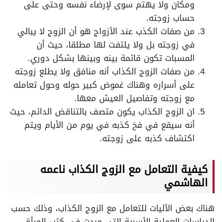
ومكان ولا يهتم سوى لإرضاء نفسه وحتى على
حساب زوجته.
من صفات الكذب عند الأزواج هو أن الزوج لا يبالي
في زوجته بل ولا يلتفت لها مطلقا، حيث أن
المسبات تكون قائمة بينه وبينها بشكل دوري.
من صفات الزوج الكذاب أنه منافق ولا يطلع زوجته
على أسراره وهناك غموض كبير حوله وحول تعامله
مع زوجته وتفاصيل العيش معها.
ان الزوج الكذاب يكون متصف بالتناقض الدائم، حيث
أنه سيقع في فخ كذبه في يوم من الأيام ويتم
اكتشاف كذبه على زوجته.
كيفية
التعامل مع الزوج الكذاب ناعمه
الهاشمي
هناك بعض الآليات للتعامل مع الزوج الكذاب، وذلك حسب
الدراسات العملية الأسرية التي وردت في كتب المرأة،