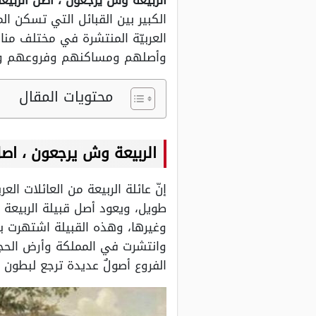
الربيعة وش يرجعون ، اصل الربي
الكبير بين القبائل التي تسكن الم
العربيّة المنتشرة في مختلف منا
وأصلهم ومساكنهم وفروعهم والعد
محتويات المقال
الربيعة وش يرجعون ، اصل
إنّ عائلة الربيعة من العائلات ال
طويل، ويعود أصل قبيلة الربيعة 
وغيرها، وهذه القبيلة اشتهرت بأنّ
وانتشرت في المملكة وأرض الحجا
الفروع أصولٌ عديدة ترجع لبطون أو 