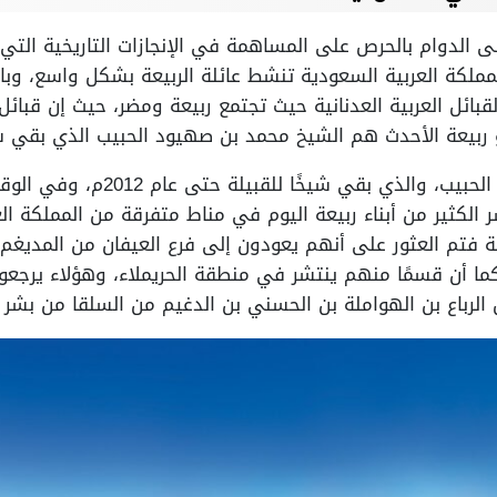
 على الدوام بالحرص على المساهمة في الإنجازات التاريخية ال
ملكة العربية السعودية تنشط عائلة الربيعة بشكل واسع، وبال
قبائل العربية العدنانية حيث تجتمع ربيعة ومضر، حيث إن قبائل 
ربيعة الأحدث هم الشيخ محمد بن صهيود الحبيب الذي بقي شيخًا ل
ومن بعده الشيخ ربيعة بن محمد الحبي
 الكثير من أبناء ربيعة اليوم في مناط متفرقة من المملكة ال
ية فتم العثور على أنهم يعودون إلى فرع العيفان من المديغم
ما أن قسمًا منهم ينتشر في منطقة الحريملاء، وهؤلاء يرجع
ن الرباع بن الهواملة بن الحسني بن الدغيم من السلقا من بشر 