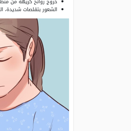
خروج روائح كريهة من منطقة
الشعور بتقلصات شديدة، الش