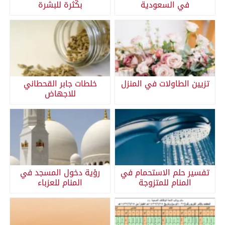
في السعودية
بكثرة للبشرة
تزيين الطاولات في المنزل
خلطات جابر القحطاني
للاجهاض
تفسير حلم الاستحمام في
رؤية دخول المسجد في
المنام للمتزوجة
المنام للعزباء