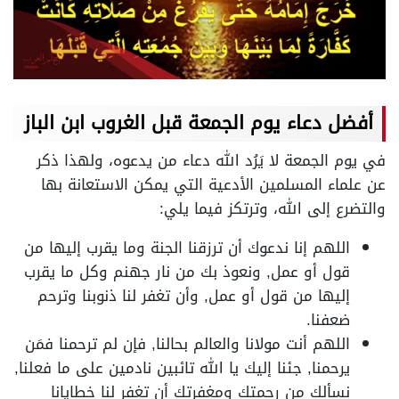
أفضل دعاء يوم الجمعة قبل الغروب ابن الباز
في يوم الجمعة لا يَرُد الله دعاء من يدعوه، ولهذا ذكر
عن علماء المسلمين الأدعية التي يمكن الاستعانة بها
والتضرع إلى الله، وترتكز فيما يلي:
اللهم إنا ندعوك أن ترزقنا الجنة وما يقرب إليها من
قول أو عمل, ونعوذ بك من نار جهنم وكل ما يقرب
إليها من قول أو عمل, وأن تغفر لنا ذنوبنا وترحم
ضعفنا.
اللهم أنت مولانا والعالم بحالنا, فإن لم ترحمنا فمَن
يرحمنا, جئنا إليك يا الله تائبين نادمين على ما فعلنا,
نسألك من رحمتك ومغفرتك أن تغفر لنا خطايانا