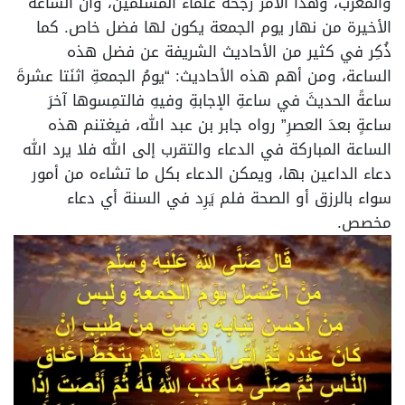
والمغرب، وهذا الأمر رجحه علماء المسلمين، وأن الساعة
الأخيرة من نهار يوم الجمعة يكون لها فضل خاص. كما
ذُكِر في كثير من الأحاديث الشريفة عن فضل هذه
الساعة، ومن أهم هذه الأحاديث: “يومُ الجمعةِ اثنَتا عشرةَ
ساعةً الحديثَ في ساعةِ الإجابةِ وفيهِ فالتمِسوها آخرَ
ساعةٍ بعدَ العصرِ” رواه جابر بن عبد الله، فيغتنم هذه
الساعة المباركة في الدعاء والتقرب إلى الله فلا يرد الله
دعاء الداعين بها، ويمكن الدعاء بكل ما تشاءه من أمور
سواء بالرزق أو الصحة فلم يَرِد في السنة أي دعاء
مخصص.