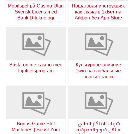
Mobilspel på Casino Utan
Пошаговая инструкция:
Svensk Licens med
как скачать 1хБет на
BankID-teknologi
Айфон без App Store
Bästa online casino med
Культурное влияние
lojalitetsprogram
1win на глобальные
рынки ставок
شريك الابتكار المالي:
Bonus Game Slot
سنقل فيو والمصرفية
Machines | Boost Your