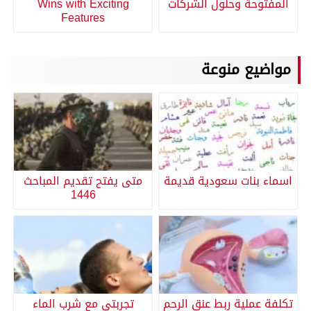
المفتوحة وحلول الشركات
Wins with Exciting
Features
مواضيع منوعة
اسماء بنات سعودية قديمة
متى يفتح تقديم المباحث
1446
تكلفة عملية ربط عنق الرحم
تجربتي مع شرب الماء