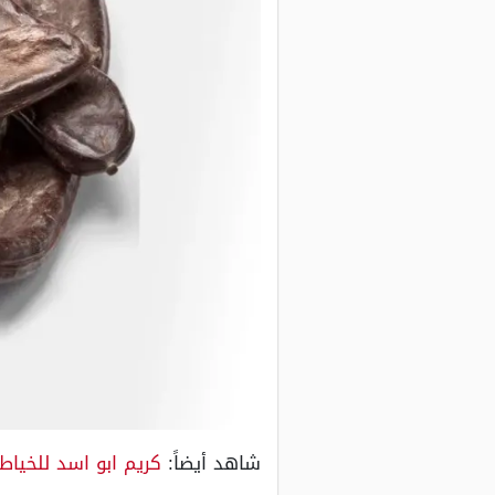
شاهد أيضاً:
كريم ابو اسد للخياطه