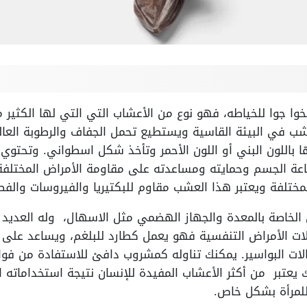
 جوا للخياطه، فهو نوع من الأعشاب التي التي لها الكثير من
شب في البيئة القاسية ويستطيع تحمل الجفاف والرطوبة العال
ها باللون البني أو اللون الأحمر وتأخذ شكل اسطواني. وتحتو
اعة الجسم وحمايته ومساعدته على مقاومة الأمراض المختلف
مختلفة ويعتبر هذا العشب مقاوم للبكتيريا والفيروسات والفطري
الخاصة بالمعدة والجهاز الهضمي مثل الاسهال، وله العديد م
ت الأمراض التنفسية فهو يعمل كطارد للبلغم، ويساعد على علا
ات البواسير. يمكنك تناوله كمشروب دافئ للاستفادة من فوا
ك يعتبر من أكثر الأعشاب المفيدة للإنسان نتيجة استخداماته ا
للمرأة بشكل خاص.