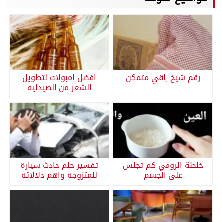
رقم شيخ راقي متمكن
افضل امبولات لتطويل
الشعر من الصيدليه
خلطة الرومي كم تجلس
تفسير حلم حادث سيارة
على الجسم
للمتزوجه واهم دلالاته