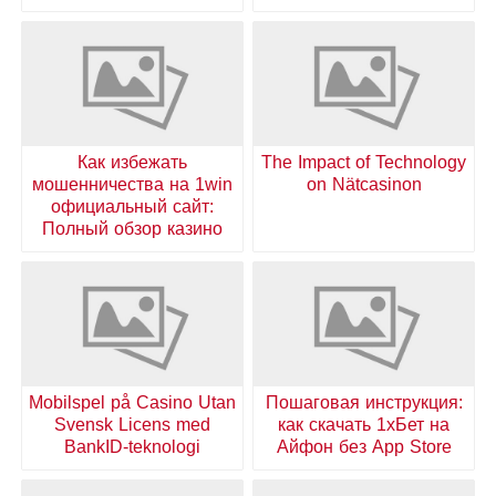
Как избежать
The Impact of Technology
мошенничества на 1win
on Nätcasinon
официальный сайт:
Полный обзор казино
Mobilspel på Casino Utan
Пошаговая инструкция:
Svensk Licens med
как скачать 1хБет на
BankID-teknologi
Айфон без App Store