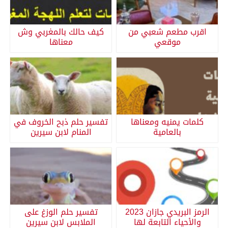
اقرب مطعم شعبي من
كيف حالك بالمغربي وش
موقعي
معناها
كلمات يمنيه ومعناها
تفسير حلم ذبح الخروف في
بالعامية
المنام لابن سيرين
الرمز البريدي جازان 2023
تفسير حلم الوزغ على
والأحياء التابعة لها
الملابس لابن سيرين