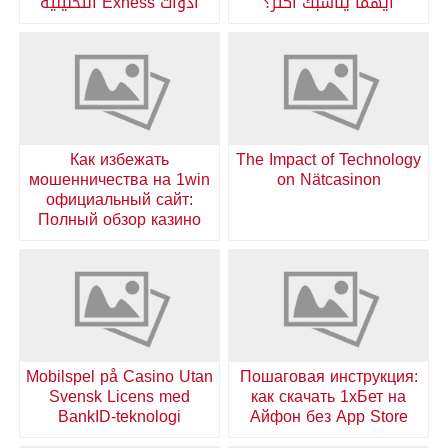
أيهما يناسبك أكثر؟
أدوات Exness التحليلية
Как избежать
The Impact of Technology
мошенничества на 1win
on Nätcasinon
официальный сайт:
Полный обзор казино
Mobilspel på Casino Utan
Пошаговая инструкция:
Svensk Licens med
как скачать 1хБет на
BankID-teknologi
Айфон без App Store