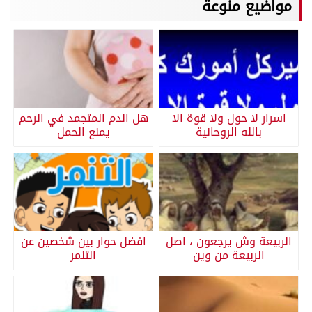
مواضيع منوعة
اسرار لا حول ولا قوة الا
هل الدم المتجمد في الرحم
بالله الروحانية
يمنع الحمل
الربيعة وش يرجعون ، اصل
افضل حوار بين شخصين عن
الربيعة من وين
التنمر