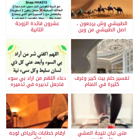
الطبيشي وش يرجعون ،
عشرون فائدة الزوجة
اصل الطبيشي من وين
الثانية
تفسير حلم بيت كبير وغرف
دعاء اللهم من اراد بي سوء
كثيرة في المنام
فاجعل تدبيره في تدميره
متى تبان نتيجة المشي
ارقام خطابات بالرياض لوجه