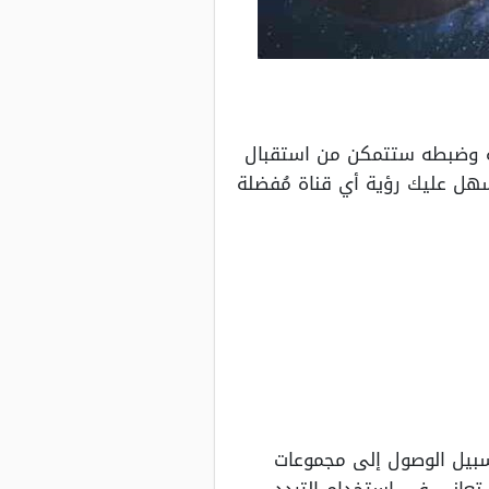
مه وضبطه ستتمكن من استقبال
سهل عليك رؤية أي قناة مُفضلة
سبيل الوصول إلى مجموعات