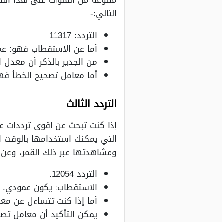
متنوعة من القنوات على هذا القم
التالي:-
التردد: 11317
أما عن الاستقطاب فهو: ع
من الجدير بالذكر أن معدل الترمي
أما معامل تصحيح الخطأ فهو /3
التردد الثالث
إذا كنت تبحث عن اقوى ترددات ع
التي يمكنك استخدامها بالوقت الر
ومشاهدتها عبر ذلك القمر، وعن ا
التردد 12054.
الاستقطاب: يكون عمودي.
أما إذا كنت تتساءل عن معدل ال
يمكن التأكيد أن معامل تصحيح