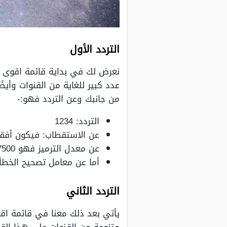
التردد الأول
نعرض لك في بداية قائمة اقوى ت
عدد كبير للغاية من القنوات وأ
من جانبك وعن التردد فهو:-
التردد: 1234
عن الاستقطاب: فيكون أفق
عن معدل الترميز فهو 27500
أما عن معامل تصحيح الخطأ فه
التردد الثاني
يأتي بعد ذلك معنا في قائمة اق