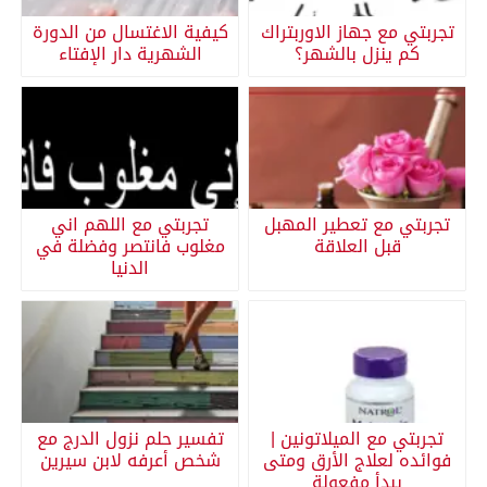
تجربتي مع جهاز الاوربتراك
كيفية الاغتسال من الدورة
كم ينزل بالشهر؟
الشهرية دار الإفتاء
تجربتي مع تعطير المهبل
تجربتي مع اللهم اني
قبل العلاقة
مغلوب فانتصر وفضلة في
الدنيا
تجربتي مع الميلاتونين |
تفسير حلم نزول الدرج مع
فوائده لعلاج الأرق ومتى
شخص أعرفه لابن سيرين
يبدأ مفعولة