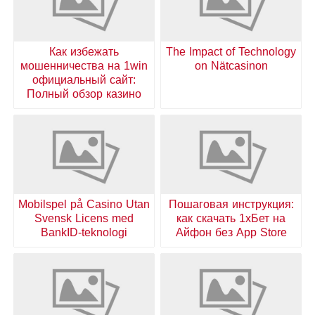
Как избежать
The Impact of Technology
мошенничества на 1win
on Nätcasinon
официальный сайт:
Полный обзор казино
Mobilspel på Casino Utan
Пошаговая инструкция:
Svensk Licens med
как скачать 1хБет на
BankID-teknologi
Айфон без App Store